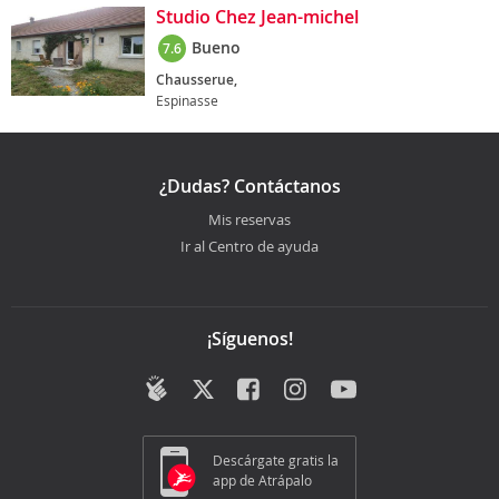
Studio Chez Jean-michel
Bueno
7.6
Chausserue,
Espinasse
¿Dudas? Contáctanos
Mis reservas
Ir al Centro de ayuda
¡Síguenos!
Descárgate gratis la
app de Atrápalo