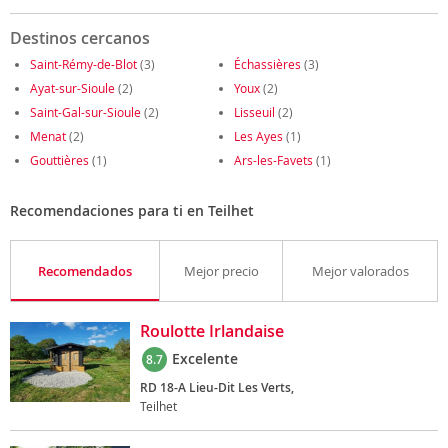
Destinos cercanos
Saint-Rémy-de-Blot
(3)
Échassières
(3)
Ayat-sur-Sioule
(2)
Youx
(2)
Saint-Gal-sur-Sioule
(2)
Lisseuil
(2)
Menat
(2)
Les Ayes
(1)
Gouttières
(1)
Ars-les-Favets
(1)
Recomendaciones para ti en Teilhet
Recomendados
Mejor precio
Mejor valorados
Roulotte Irlandaise
Excelente
8.7
RD 18-A Lieu-Dit Les Verts,
Teilhet