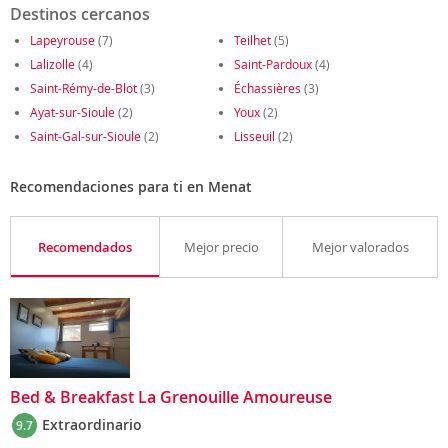
Destinos cercanos
Lapeyrouse
(7)
Teilhet
(5)
Lalizolle
(4)
Saint-Pardoux
(4)
Saint-Rémy-de-Blot
(3)
Échassières
(3)
Ayat-sur-Sioule
(2)
Youx
(2)
Saint-Gal-sur-Sioule
(2)
Lisseuil
(2)
Recomendaciones para ti en Menat
Recomendados
Mejor precio
Mejor valorados
Bed & Breakfast La Grenouille Amoureuse
Extraordinario
9.7