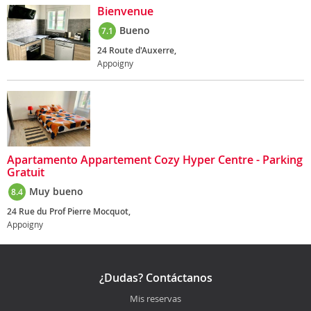
Bienvenue
Bueno
7.1
24 Route d'Auxerre,
Appoigny
Apartamento Appartement Cozy Hyper Centre - Parking
Gratuit
Muy bueno
8.4
24 Rue du Prof Pierre Mocquot,
Appoigny
¿Dudas? Contáctanos
Mis reservas