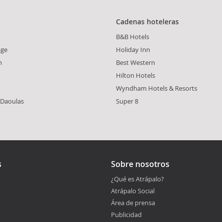
Cadenas hoteleras
B&B Hotels
age
Holiday Inn
n
Best Western
Hilton Hotels
Wyndham Hotels & Resorts
-Daoulas
Super 8
s
Sobre nosotros
¿Qué es Atrápalo?
Atrápalo Social
Área de prensa
Publicidad