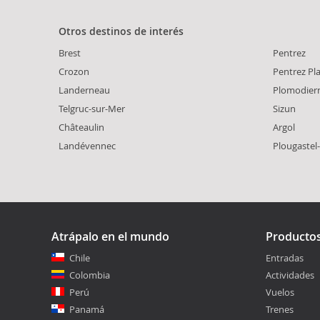
Otros destinos de interés
Brest
Pentrez
Crozon
Pentrez Pl
Landerneau
Plomodier
Telgruc-sur-Mer
Sizun
Châteaulin
Argol
Landévennec
Plougastel
Atrápalo en el mundo
Producto
Chile
Entradas
Colombia
Actividades
Perú
Vuelos
Panamá
Trenes