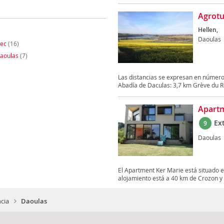
Agrotu
Hellen,
Daoulas
ec
(16)
aoulas
(7)
Las distancias se expresan en número
Abadía de Daculas: 3,7 km Grève du Roz
Apartm
Ex
9
Daoulas
El Apartment Ker Marie está situado en
alojamiento está a 40 km de Crozon y 
cia
Daoulas