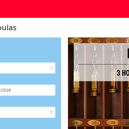
oulas
3 H