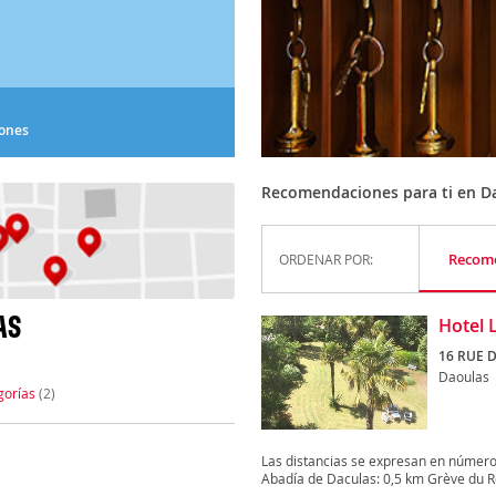
iones
Recomendaciones para ti en D
Recom
ORDENAR POR:
AS
Hotel 
16 RUE D
Daoulas
gorías
(2)
Las distancias se expresan en número
Abadía de Daculas: 0,5 km Grève du Roz
)