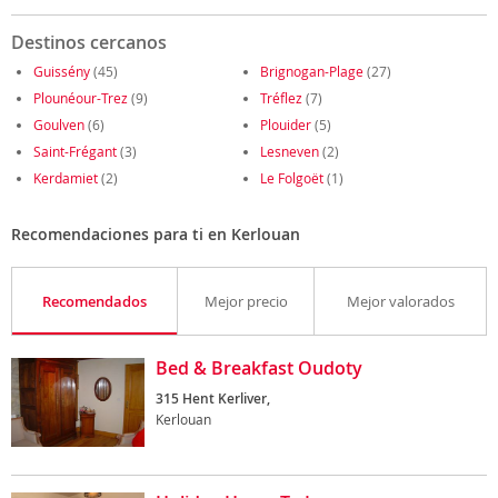
Destinos cercanos
Guissény
(45)
Brignogan-Plage
(27)
Plounéour-Trez
(9)
Tréflez
(7)
Goulven
(6)
Plouider
(5)
Saint-Frégant
(3)
Lesneven
(2)
Kerdamiet
(2)
Le Folgoët
(1)
Recomendaciones para ti en Kerlouan
Recomendados
Mejor precio
Mejor valorados
Bed & Breakfast Oudoty
315 Hent Kerliver,
Kerlouan