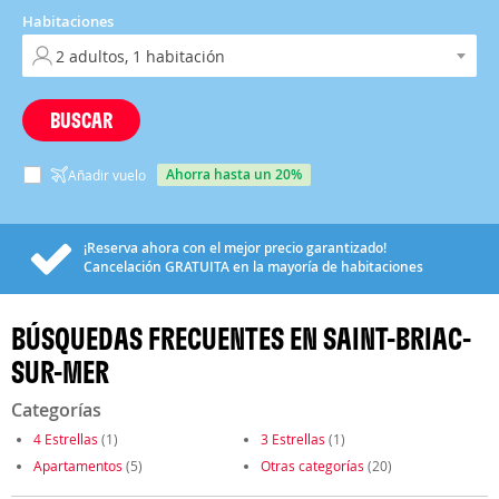
Habitaciones
BUSCAR
ahorra hasta un 20%
Añadir vuelo
¡Reserva ahora con el mejor precio garantizado!
Cancelación
GRATUITA
en la mayoría de habitaciones
BÚSQUEDAS FRECUENTES EN SAINT-BRIAC-
SUR-MER
Categorías
4 Estrellas
(1)
3 Estrellas
(1)
Apartamentos
(5)
Otras categorías
(20)