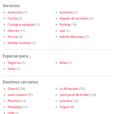
Servicios
Animación
(1)
Gimnasio
(1)
Cocina
(2)
Alquiler de bicicletas
(1)
Consigna equipajes
(1)
Parking
(19)
Internet
(11)
Spa
(1)
Piscina
(2)
Admite Mascotas
(7)
Minibar Gratuito
(1)
Especial para...
Negocios
(1)
Relax
(1)
Niños
(1)
Destinos cercanos
Dinard
(234)
La Richardais
(52)
Saint-Lunaire
(37)
Saint-Jacut-de-la-Mer
(23)
Pleurtuit
(14)
Lancieux
(12)
Ploubalay
(11)
Trégon
(8)
DNR
(1)