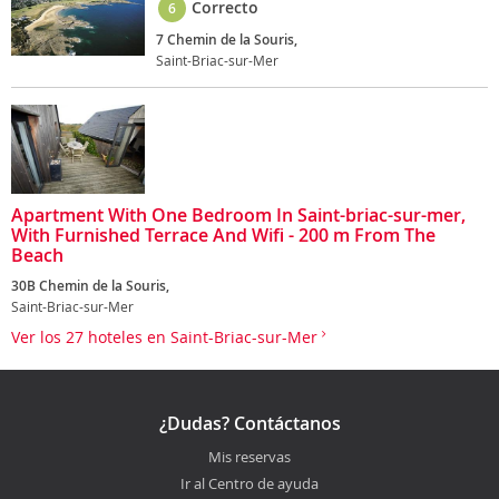
Correcto
6
7 Chemin de la Souris,
Saint-Briac-sur-Mer
Apartment With One Bedroom In Saint-briac-sur-mer,
With Furnished Terrace And Wifi - 200 m From The
Beach
30B Chemin de la Souris,
Saint-Briac-sur-Mer
Ver los 27 hoteles en Saint-Briac-sur-Mer
¿Dudas? Contáctanos
Mis reservas
Ir al Centro de ayuda