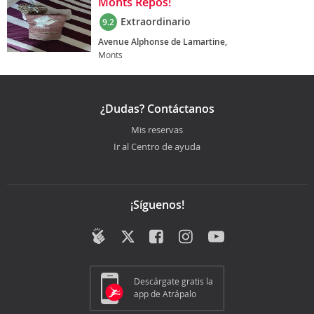
Monts Repos!
Extraordinario
9.2
Avenue Alphonse de Lamartine,
Monts
¿Dudas? Contáctanos
Mis reservas
Ir al Centro de ayuda
¡Síguenos!
Descárgate gratis la
app de Atrápalo