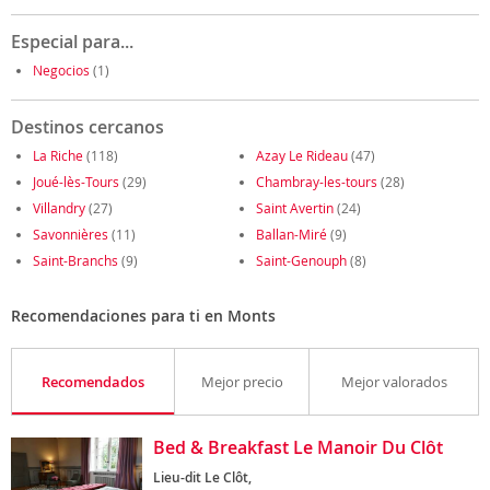
Especial para...
Negocios
(1)
Destinos cercanos
La Riche
(118)
Azay Le Rideau
(47)
Joué-lès-Tours
(29)
Chambray-les-tours
(28)
Villandry
(27)
Saint Avertin
(24)
Savonnières
(11)
Ballan-Miré
(9)
Saint-Branchs
(9)
Saint-Genouph
(8)
Recomendaciones para ti en Monts
Recomendados
Mejor precio
Mejor valorados
Bed & Breakfast Le Manoir Du Clôt
Lieu-dit Le Clôt,