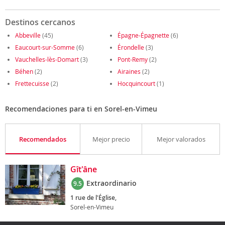
Destinos cercanos
Abbeville
(45)
Épagne-Épagnette
(6)
Eaucourt-sur-Somme
(6)
Érondelle
(3)
Vauchelles-lès-Domart
(3)
Pont-Remy
(2)
Béhen
(2)
Airaines
(2)
Frettecuisse
(2)
Hocquincourt
(1)
Recomendaciones para ti en Sorel-en-Vimeu
Recomendados
Mejor precio
Mejor valorados
Gît'âne
Extraordinario
9.5
1 rue de l'Église,
Sorel-en-Vimeu