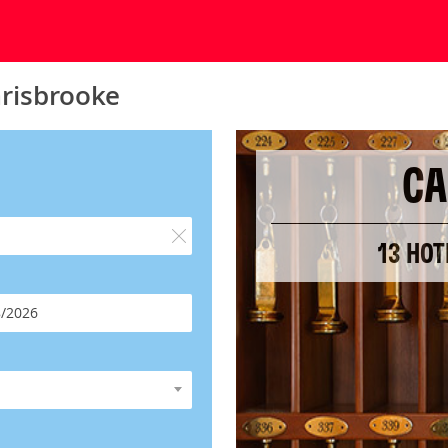
arisbrooke
CA
13 HOT