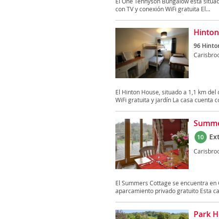
El One Tennyson Bungalow está situado
con TV y conexión WiFi gratuita El...
Hinto
96 Hinto
Carisbro
El Hinton House, situado a 1,1 km del 
WiFi gratuita y jardín La casa cuenta co
Summe
Ex
10
Carisbro
El Summers Cottage se encuentra en C
aparcamiento privado gratuito Esta ca
Park 