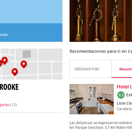
iones
Recomendaciones para ti en C
Recom
ORDENAR POR:
BROOKE
Hotel L
Ex
9.3
Little Cl
gorías
(12)
Carisbro
Las distancias se expresan en número
km Parque Seaclose: 3,7 km Robin Hill: 
)