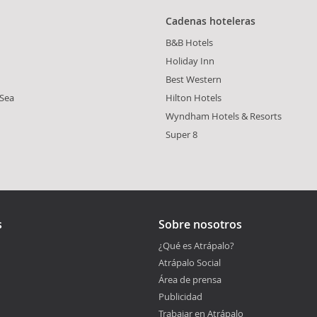
Cadenas hoteleras
B&B Hotels
Holiday Inn
Best Western
 Sea
Hilton Hotels
Wyndham Hotels & Resorts
Super 8
s
Sobre nosotros
¿Qué es Atrápalo?
Atrápalo Social
Área de prensa
Publicidad
Trabajar en Atrápalo