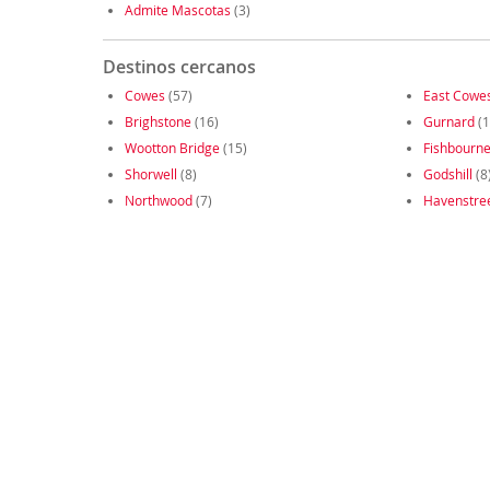
Admite Mascotas
(3)
Destinos cercanos
Cowes
(57)
East Cowe
Brighstone
(16)
Gurnard
(1
Wootton Bridge
(15)
Fishbourn
Shorwell
(8)
Godshill
(8
Northwood
(7)
Havenstre