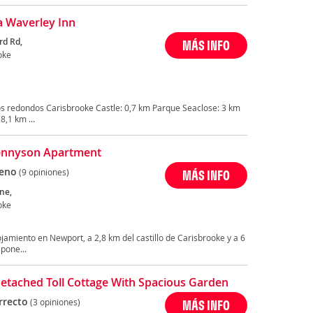
 Waverley Inn
rd Rd,
MÁS INFO
oke
s redondos Carisbrooke Castle: 0,7 km Parque Seaclose: 3 km
8,1 km ...
ennyson Apartment
eno
(9 opiniones)
MÁS INFO
ne,
oke
amiento en Newport, a 2,8 km del castillo de Carisbrooke y a 6
pone...
etached Toll Cottage With Spacious Garden
rrecto
(3 opiniones)
MÁS INFO