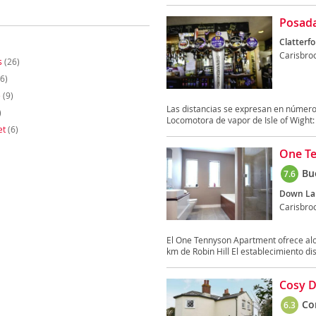
Posada
Clatterfo
Carisbro
s
(26)
6)
e
(9)
Las distancias se expresan en número
)
Locomotora de vapor de Isle of Wight: 
et
(6)
One T
Bu
7.6
Down La
Carisbro
El One Tennyson Apartment ofrece aloj
km de Robin Hill El establecimiento dis
Cosy D
Co
6.3