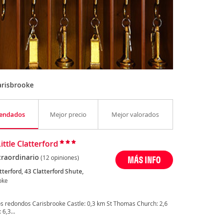
arisbrooke
endados
Mejor precio
Mejor valorados
ittle Clatterford
traordinario
(12 opiniones)
MÁS INFO
atterford, 43 Clatterford Shute,
oke
s redondos Carisbrooke Castle: 0,3 km St Thomas Church: 2,6
6,3...