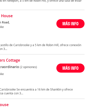
 en Newport, a 5 km de Robin Hill, y ofrece una sala de estar
n House
n Road,
MÁS INFO
oke
castillo de Carisbrooke y a 5 km de Robin Hill, ofrece conexión
n 3...
rs Cottage
traordinario
(2 opiniones)
MÁS INFO
oke
arisbrooke Se encuentra a 16 km de Shanklin y ofrece
sa cuenta con 3...
House