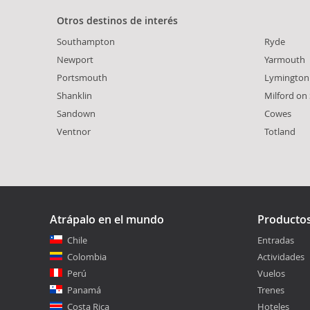
Otros destinos de interés
Southampton
Ryde
Newport
Yarmouth
Portsmouth
Lymington
Shanklin
Milford on
Sandown
Cowes
Ventnor
Totland
Atrápalo en el mundo
Producto
Chile
Entradas
Colombia
Actividades
Perú
Vuelos
Panamá
Trenes
Costa Rica
Hoteles