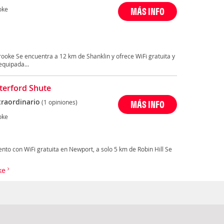
oke
MÁS INFO
ooke Se encuentra a 12 km de Shanklin y ofrece WiFi gratuita y
equipada...
tterford Shute
traordinario
(1 opiniones)
MÁS INFO
oke
ento con WiFi gratuita en Newport, a solo 5 km de Robin Hill Se
oke