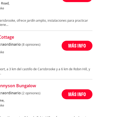
e Road,
oke
arisbrooke, ofrece jardín amplio, instalaciones para practicar
ene...
Cottage
traordinario
(8 opiniones)
MÁS INFO
oke
rt, a 3 km del castillo de Carisbrooke y a 6 km de Robin Hill, y
.
ennyson Bungalow
traordinario
(2 opiniones)
MÁS INFO
ne,
oke