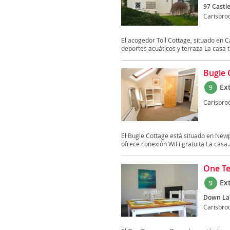
97 Castl
Carisbro
El acogedor Toll Cottage, situado en C
deportes acuáticos y terraza La casa ti
Bugle 
Ex
9
Carisbro
El Bugle Cottage está situado en Newpo
ofrece conexión WiFi gratuita La casa..
One T
Ex
9
Down La
Carisbro