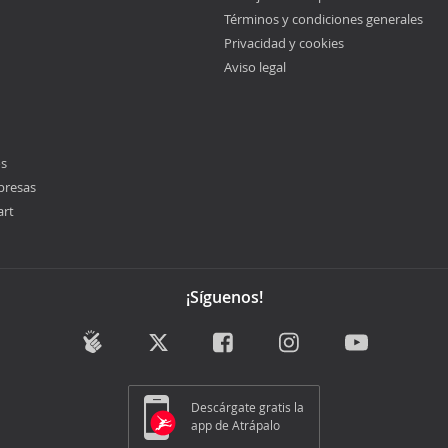
Términos y condiciones generales
Privacidad y cookies
Aviso legal
os
presas
art
¡Síguenos!
Descárgate gratis la
app de Atrápalo