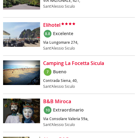
VIA NAZIONALE, 421,
Sant'Alessio Siculo
Elihotel
Excelente
8.8
Via Lungomare 274,
Sant'Alessio Siculo
Camping La Focetta Sicula
Bueno
7
Contrada Siena, 40,
Sant'Alessio Siculo
B&B Miroca
Extraordinario
10
Via Consolare Valeria 59a,
Sant'Alessio Siculo