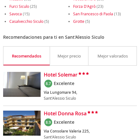
Furci Siculo
(25)
Forza D'Agrò
(23)
Savoca
(15)
San Francesco di Paola
(13)
Casalvecchio Siculo
(5)
Grotte
(5)
Recomendaciones para ti en Sant'Alessio Siculo
Recomendados
Mejor precio
Mejor valorados
Hotel Solemar
Excelente
8.7
Via Lungomare 94,
Sant'Alessio Siculo
Hotel Donna Rosa
Excelente
8.9
Via Consolare Valeria 225,
Sant'Alessio Siculo