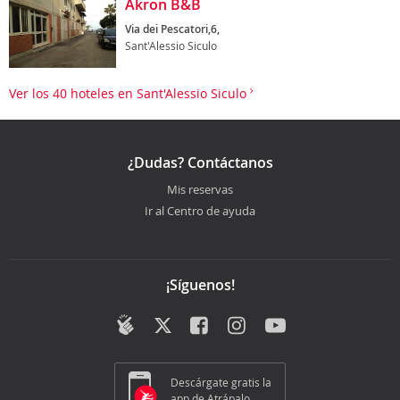
Akron B&B
Via dei Pescatori,6,
Sant'Alessio Siculo
Ver los 40 hoteles en Sant'Alessio Siculo
¿Dudas? Contáctanos
Mis reservas
Ir al Centro de ayuda
¡Síguenos!
Descárgate gratis la
app de Atrápalo