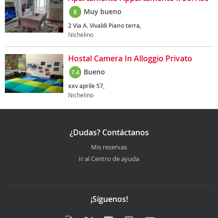
Muy bueno
8
2 Via A. Vivaldi Piano terra,
Nichelino
Hostal Camera In Alloggio Privato
Bueno
7.4
xxv aprile 57,
Nichelino
¿Dudas? Contáctanos
Mis reservas
Ir al Centro de ayuda
¡Síguenos!