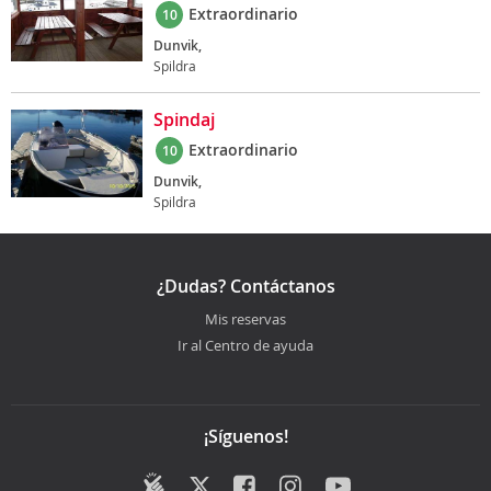
Extraordinario
10
Dunvik,
Spildra
Spindaj
Extraordinario
10
Dunvik,
Spildra
¿Dudas? Contáctanos
Mis reservas
Ir al Centro de ayuda
¡Síguenos!