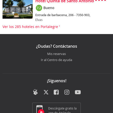
Hotel Quinta de Santo Antonio
Bueno
7.2
Estrada de barbacena, 206 - 7350-903,
Elvas
Ver los 285 hoteles en Portalegre
¿Dudas? Contáctanos
Mis reservas
Ir al Centro de ayuda
¡Síguenos!
Descárgate gratis la
app de Atrápalo