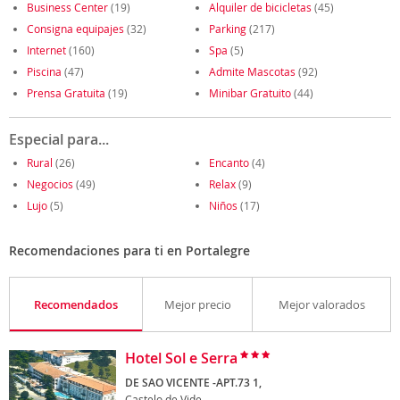
Business Center
(19)
Alquiler de bicicletas
(45)
Consigna equipajes
(32)
Parking
(217)
Internet
(160)
Spa
(5)
Piscina
(47)
Admite Mascotas
(92)
Prensa Gratuita
(19)
Minibar Gratuito
(44)
Especial para...
Rural
(26)
Encanto
(4)
Negocios
(49)
Relax
(9)
Lujo
(5)
Niños
(17)
Recomendaciones para ti en Portalegre
Recomendados
Mejor precio
Mejor valorados
Hotel Sol e Serra
DE SAO VICENTE -APT.73 1,
Castelo de Vide