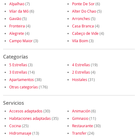
Alpalhao
(7)
Ponte De Sor
(6)
Vilar da Mó
(6)
Alter Do Chao
(5)
Gavião
(5)
Arronches
(5)
Fronteira
(4)
Casa Branca
(4)
Alegrete
(4)
Cabeço de Vide
(4)
Campo Maior
(3)
Vila Boim
(3)
Categorías
5 Estrellas
(3)
4 Estrellas
(19)
3 Estrellas
(14)
2 Estrellas
(4)
Apartamentos
(38)
Hostales
(31)
Otras categorías
(176)
Servicios
Accesos adaptados
(30)
Animación
(6)
Habitaciones adaptadas
(35)
Gimnasio
(11)
Cocina
(25)
Restaurante
(30)
Hidromasaje
(13)
Transfer
(24)