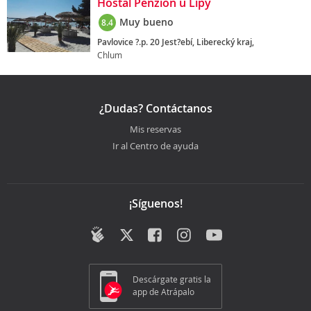
Hostal Penzion u Lípy
Muy bueno
8.4
Pavlovice ?.p. 20 Jest?ebí, Liberecký kraj,
Chlum
¿Dudas? Contáctanos
Mis reservas
Ir al Centro de ayuda
¡Síguenos!
Descárgate gratis la
app de Atrápalo