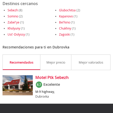
Destinos cercanos
Sebezh
(8)
Glubochitsa
(2)
Somino
(2)
Kapanovo
(1)
Zabel'ye
(1)
Bel'kino
(1)
Kholyuny
(1)
Chukhny
(1)
Ust'-Dolyssy
(1)
Zagoski
(1)
Recomendaciones para ti en Dubrovka
Recomendados
Mejor precio
Mejor valorados
Motel Ptk Sebezh
Excelente
8.7
M-9 highway,
Dubrovka