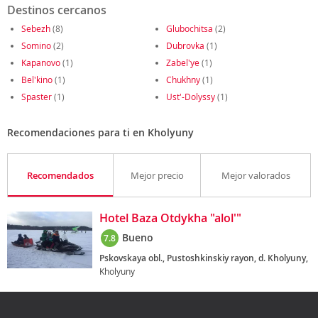
Destinos cercanos
Sebezh
(8)
Glubochitsa
(2)
Somino
(2)
Dubrovka
(1)
Kapanovo
(1)
Zabel'ye
(1)
Bel'kino
(1)
Chukhny
(1)
Spaster
(1)
Ust'-Dolyssy
(1)
Recomendaciones para ti en Kholyuny
Recomendados
Mejor precio
Mejor valorados
Hotel Baza Otdykha "alol'"
Bueno
7.8
Pskovskaya obl., Pustoshkinskiy rayon, d. Kholyuny,
Kholyuny