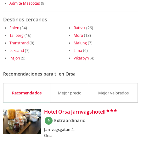
Admite Mascotas
(9)
Destinos cercanos
Salen
(34)
Rattvik
(26)
Tallberg
(16)
Mora
(13)
Transtrand
(9)
Malung
(7)
Leksand
(7)
Lima
(6)
Insjön
(5)
Vikarbyn
(4)
Recomendaciones para ti en Orsa
Recomendados
Mejor precio
Mejor valorados
Hotel Orsa Järnvägshotell
Extraordinario
9
Järnvägsgatan 4,
Orsa