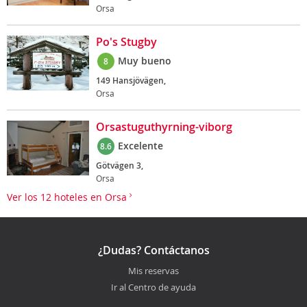
Orsa
Po's Stugby
Muy bueno
8
149 Hansjövägen,
Orsa
Orsastuguthyrning-viborg
Excelente
8.6
Götvägen 3,
Orsa
Ver los 12 hoteles en Orsa
¿Dudas? Contáctanos
Mis reservas
Ir al Centro de ayuda