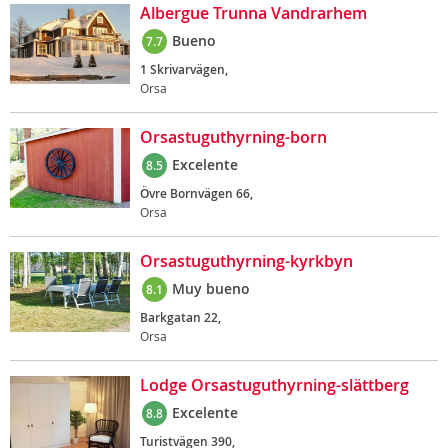
Albergue Trunna Vandrarhem
Bueno
7.7
1 Skrivarvägen,
Orsa
Orsastuguthyrning-born
Excelente
8.5
Övre Bornvägen 66,
Orsa
Orsastuguthyrning-kyrkbyn
Muy bueno
8.1
Barkgatan 22,
Orsa
Lodge Orsastuguthyrning-slättberg
Excelente
8.8
Turistvägen 390,