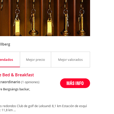
llberg
endados
Mejor precio
Mejor valorados
e Bed & Breakfast
traordinario
(1 opiniones)
MÁS INFO
re Bergsängs backar,
s redondos Club de golf de Leksand: 8,1 km Estación de esquí
11,8 km ...