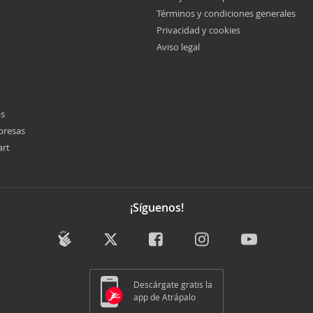
Términos y condiciones generales
Privacidad y cookies
Aviso legal
os
presas
art
¡Síguenos!
Descárgate gratis la
app de Atrápalo