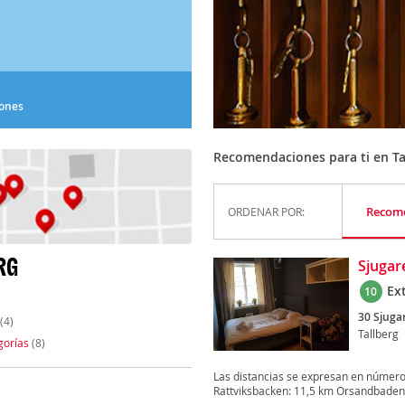
iones
Recomendaciones para ti en Ta
Recom
ORDENAR POR:
RG
Sjugar
Ex
10
30 Sjuga
(4)
Tallberg
gorías
(8)
Las distancias se expresan en número
Rattviksbacken: 11,5 km Orsandbaden: 