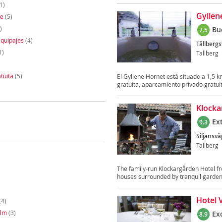
1)
Gyllen
te
(5)
)
Bu
7.5
quipajes
(4)
Tällberg
1)
Tallberg
tuita
(5)
El Gyllene Hornet está situado a 1,5 k
gratuita, aparcamiento privado gratuit
Klocka
Ex
9.3
Siljansvä
Tallberg
The family-run Klockargården Hotel fr
houses surrounded by tranquil gardens
Hotel 
(4)
olm
(3)
Ex
8.9