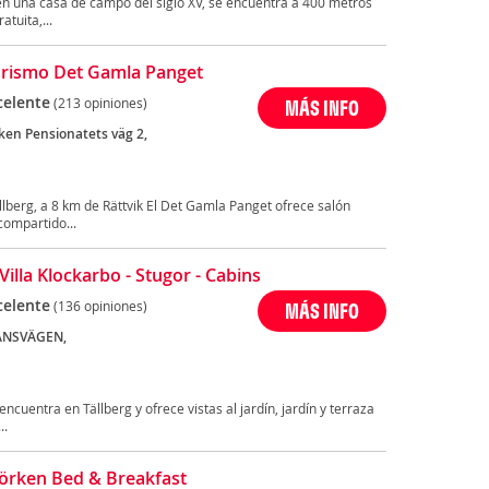
en una casa de campo del siglo XV, se encuentra a 400 metros
atuita,...
rismo Det Gamla Panget
celente
(213 opiniones)
MÁS INFO
rken Pensionatets väg 2,
llberg, a 8 km de Rättvik El Det Gamla Panget ofrece salón
compartido...
Villa Klockarbo - Stugor - Cabins
celente
(136 opiniones)
MÁS INFO
JANSVÄGEN,
encuentra en Tällberg y ofrece vistas al jardín, jardín y terraza
..
jörken Bed & Breakfast