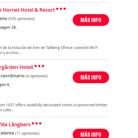
e Hornet Hotel & Resort
eno
(535 opiniones)
MÁS INFO
svägen 28,
m de la estación de tren de Tällberg Ofrece conexión Wi-Fi
o y acceso...
rgården Hotell
traordinario
(4 opiniones)
MÁS INFO
gen 6,
om 1937 offers tastefully decorated rooms in preserved timber
 Lake...
Villa Långbers
celente
(11 opiniones)
MÁS INFO