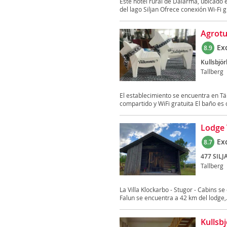
Este hotel rural de Dalarma, ubicado 
del lago Siljan Ofrece conexión Wi-Fi gr
Agrotu
Ex
8.9
Kullsbjö
Tallberg
El establecimiento se encuentra en Tä
compartido y WiFi gratuita El baño es 
Lodge 
Ex
8.7
477 SIL
Tallberg
La Villa Klockarbo - Stugor - Cabins se 
Falun se encuentra a 42 km del lodge,.
Kullsb