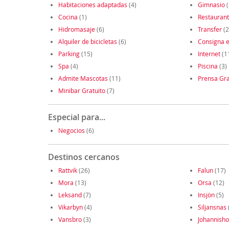
Habitaciones adaptadas
(4)
Gimnasio
(
Cocina
(1)
Restauran
Hidromasaje
(6)
Transfer
(2
Alquiler de bicicletas
(6)
Consigna e
Parking
(15)
Internet
(1
Spa
(4)
Piscina
(3)
Admite Mascotas
(11)
Prensa Gra
Minibar Gratuito
(7)
Especial para...
Negocios
(6)
Destinos cercanos
Rattvik
(26)
Falun
(17)
Mora
(13)
Orsa
(12)
Leksand
(7)
Insjön
(5)
Vikarbyn
(4)
Siljansnas
Vansbro
(3)
Johannish