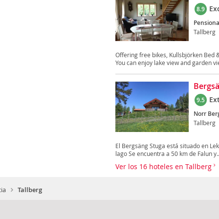
Ex
8.9
Pensiona
Tallberg
Offering free bikes, Kullsbjörken Bed &
You can enjoy lake view and garden vie
Bergsä
Ex
9.5
Norr Ber
Tallberg
El Bergsäng Stuga está situado en Leks
lago Se encuentra a 50 km de Falun y..
Ver los 16 hoteles en Tallberg
ia
Tallberg