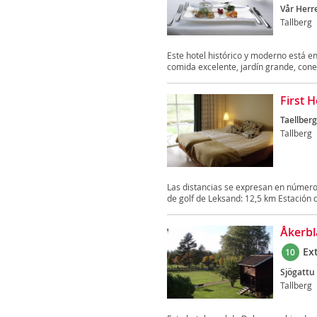
Vår Herr
Tallberg
Este hotel histórico y moderno está en
comida excelente, jardín grande, conex
First 
Taellber
Tallberg
Las distancias se expresan en númer
de golf de Leksand: 12,5 km Estación d
Åkerbl
Ex
10
Sjögattu 
Tallberg