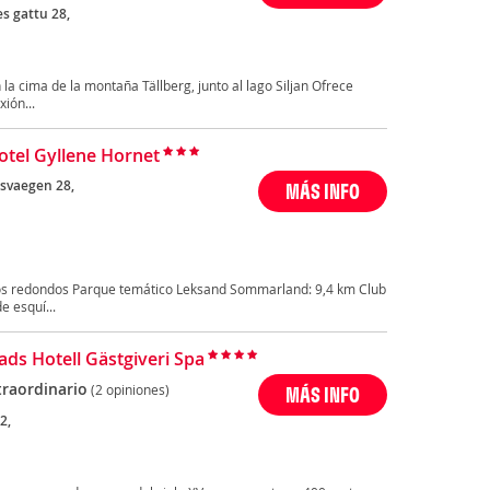
es gattu 28,
 la cima de la montaña Tällberg, junto al lago Siljan Ofrece
ión...
Hotel Gyllene Hornet
gsvaegen 28,
MÁS INFO
os redondos Parque temático Leksand Sommarland: 9,4 km Club
e esquí...
ads Hotell Gästgiveri Spa
traordinario
(2 opiniones)
MÁS INFO
2,