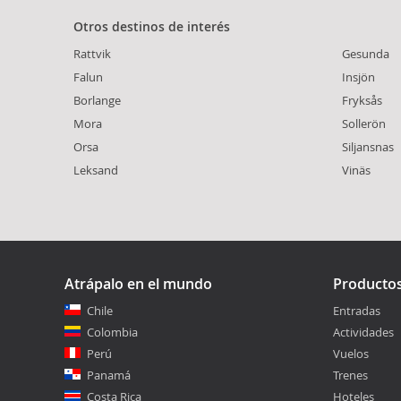
Otros destinos de interés
Rattvik
Gesunda
Falun
Insjön
Borlange
Fryksås
Mora
Sollerön
Orsa
Siljansnas
Leksand
Vinäs
Atrápalo en el mundo
Producto
Chile
Entradas
Colombia
Actividades
Perú
Vuelos
Panamá
Trenes
Costa Rica
Hoteles