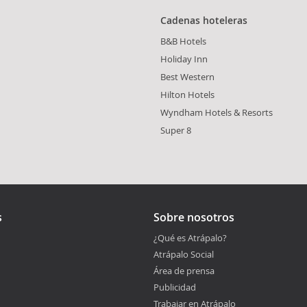
Cadenas hoteleras
B&B Hotels
Holiday Inn
Best Western
Hilton Hotels
Wyndham Hotels & Resorts
Super 8
s
Sobre nosotros
¿Qué es Atrápalo?
Atrápalo Social
Área de prensa
Publicidad
Trabajar en Atrápalo