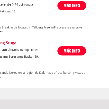
celente
(474 opiniones)
MÁS INFO
tets väg 12,
 Breakfast is located in Tällberg Free WiFi access is available
w...
ng Stuga
traordinario
(69 opiniones)
MÁS INFO
gsang Bergsangs Backar 59,
ands-Noret, en la región de Dalarna, y ofrece balcón y vistas al
.