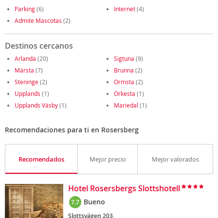
Parking
(6)
Internet
(4)
Admite Mascotas
(2)
Destinos cercanos
Arlanda
(20)
Sigtuna
(9)
Märsta
(7)
Brunna
(2)
Steninge
(2)
Ormsta
(2)
Upplands
(1)
Orkesta
(1)
Upplands Väsby
(1)
Mariedal
(1)
Recomendaciones para ti en Rosersberg
Recomendados
Mejor precio
Mejor valorados
Hotel Rosersbergs Slottshotell
Bueno
7.7
Slottsvägen 203,