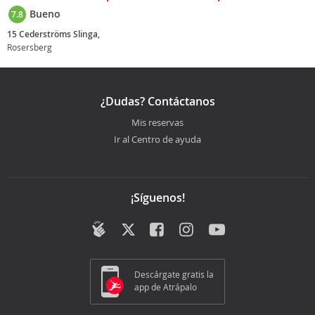
Bueno
7.8
15 Cederströms Slinga,
Rosersberg
¿Dudas? Contáctanos
Mis reservas
Ir al Centro de ayuda
¡Síguenos!
Descárgate gratis la
app de Atrápalo