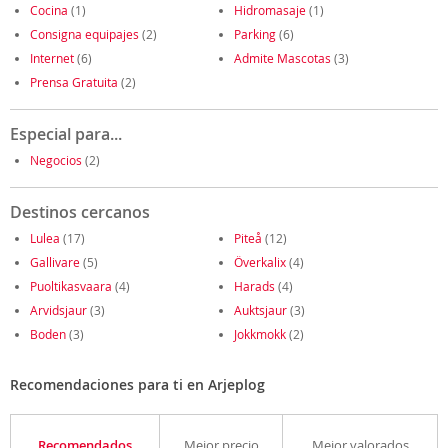
Cocina
(1)
Hidromasaje
(1)
Consigna equipajes
(2)
Parking
(6)
Internet
(6)
Admite Mascotas
(3)
Prensa Gratuita
(2)
Especial para...
Negocios
(2)
Destinos cercanos
Lulea
(17)
Piteå
(12)
Gallivare
(5)
Överkalix
(4)
Puoltikasvaara
(4)
Harads
(4)
Arvidsjaur
(3)
Auktsjaur
(3)
Boden
(3)
Jokkmokk
(2)
Recomendaciones para ti en Arjeplog
Recomendados
Mejor precio
Mejor valorados