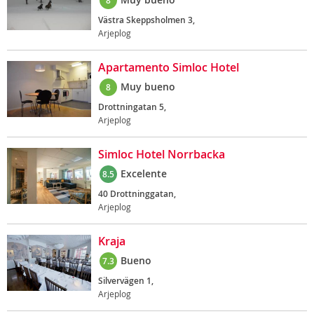
8
Västra Skeppsholmen 3,
Arjeplog
Apartamento Simloc Hotel
Muy bueno
8
Drottningatan 5,
Arjeplog
Simloc Hotel Norrbacka
Excelente
8.5
40 Drottninggatan,
Arjeplog
Kraja
Bueno
7.3
Silvervägen 1,
Arjeplog