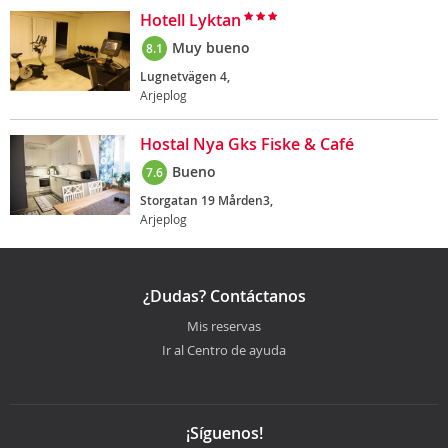
Hotell Lyktan
Muy bueno
8.1
Lugnetvägen 4,
Arjeplog
Hostal Nya Gks Fiske & Café
Bueno
7.6
Storgatan 19 Mården3,
Arjeplog
¿Dudas? Contáctanos
Mis reservas
Ir al Centro de ayuda
¡Síguenos!