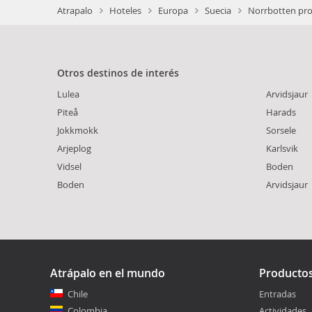
Atrapalo
Hoteles
Europa
Suecia
Norrbotten pro
Otros destinos de interés
Lulea
Arvidsjaur
Piteå
Harads
Jokkmokk
Sorsele
Arjeplog
Karlsvik
Vidsel
Boden
Boden
Arvidsjaur
Atrápalo en el mundo
Producto
Chile
Entradas
Colombia
Actividades