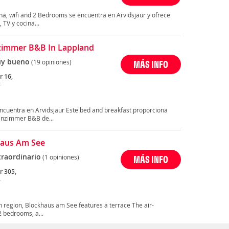
na, wifi and 2 Bedrooms se encuentra en Arvidsjaur y ofrece
 TV y cocina...
zimmer B&B In Lappland
y bueno
(19 opiniones)
MÁS INFO
r 16,
r
cuentra en Arvidsjaur Este bed and breakfast proporciona
enzimmer B&B de...
haus Am See
traordinario
(1 opiniones)
MÁS INFO
r 305,
r
n region, Blockhaus am See features a terrace The air-
2 bedrooms, a...