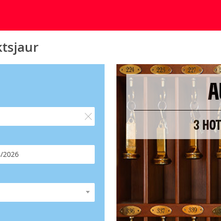
tsjaur
A
3 HO