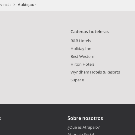
vincia
Auktsjaur
Cadenas hoteleras
B&B Hotels
Holiday Inn
Best Western
Hilton Hotels
Wyndham Hotels & Resorts
Super 8
s
Sobre nosotros
¿Qué es Atrápalo?
Atrápalo Social