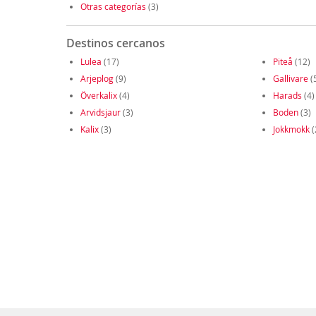
Otras categorías
(3)
Destinos cercanos
Lulea
(17)
Piteå
(12)
Arjeplog
(9)
Gallivare
(
Överkalix
(4)
Harads
(4)
Arvidsjaur
(3)
Boden
(3)
Kalix
(3)
Jokkmokk
(