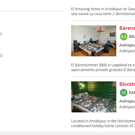
El Amazing home in Arvidsjaur w/ Sau
una sauna La casa tiene 2 dormitorios,
Bären
5)
Mu
8.4
Auktsjau
Auktsjau
2)
El Bärenzimmer B&B in Lappland se en
aparcamiento privado gratuito El Bär
Block
Ex
10
Auktsjau
Auktsjau
Located in Arvidsjaur in the Norrbotte
conditioned holiday home consists of 