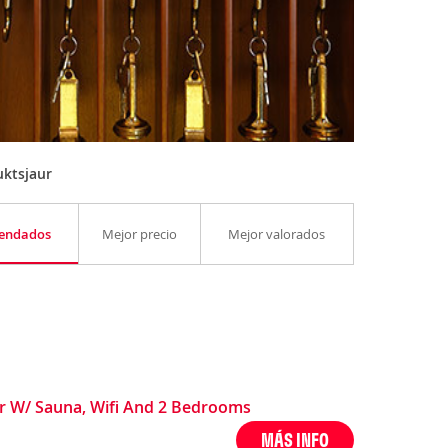
uktsjaur
endados
Mejor precio
Mejor valorados
r W/ Sauna, Wifi And 2 Bedrooms
MÁS INFO