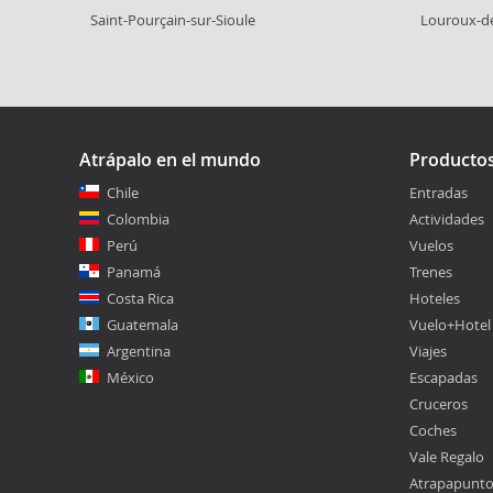
Saint-Pourçain-sur-Sioule
Louroux-d
Atrápalo en el mundo
Producto
Chile
Entradas
Colombia
Actividades
Perú
Vuelos
Panamá
Trenes
Costa Rica
Hoteles
Guatemala
Vuelo+Hotel
Argentina
Viajes
México
Escapadas
Cruceros
Coches
Vale Regalo
Atrapapunt