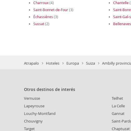
Charroux
(4)
Chantelle
(
Saint-Bonnet-de-Four
(3)
Saint-Bonn
Échassières
(3)
Saint-Gal-
Sussat
(2)
Bellenaves
Atrapalo
Hoteles
Europa
Suiza
Ambilly provinci
Otros destinos de interés
Vernusse
Teilhet
Lapeyrouse
La Celle
Louchy-Montfand
Gannat
Chouvigny
Saint-Pard
Target
Chaptuzat