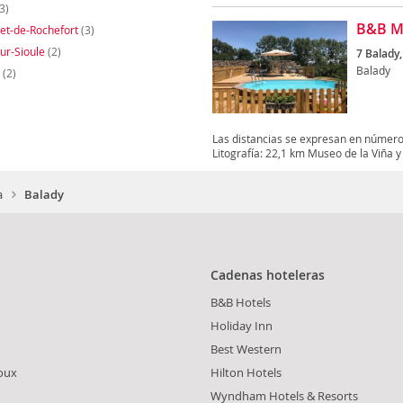
3)
B&B M
et-de-Rochefort
(3)
sur-Sioule
(2)
7 Balady,
Balady
(2)
Las distancias se expresan en número
Litografía: 22,1 km Museo de la Viña y 
a
Balady
Cadenas hoteleras
B&B Hotels
Holiday Inn
Best Western
oux
Hilton Hotels
Wyndham Hotels & Resorts