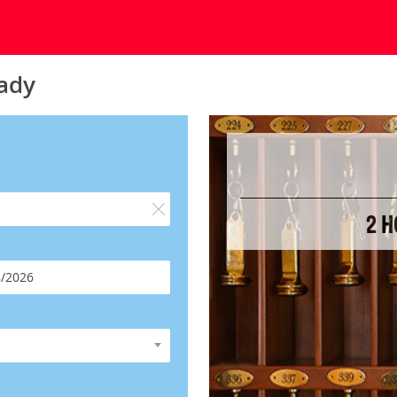
lady
2 H