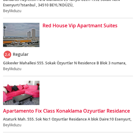
Esenyurt/?stanbul , 34510 BEYL?KDÜZÜ,
Beylikduzu
Red House Vip Apartmant Suites
Regular
2.4
Gökevler Mahallesi 555. Sokak Özyurtlar N Residence B Blok 3 numara,
Beylikduzu
Apartamento Fix Class Konaklama Ozyurtlar Residance
Ataturk Mah. 555. Sok No:1 Ozyurtlar Residance A blok Daire:10 Esenyurt,
Beylikduzu