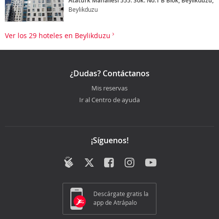
Atatürk Mahallesi 555. Sok. No:1 B Blok, Beylikduzu,
Beylikduzu
Ver los 29 hoteles en Beylikduzu
¿Dudas? Contáctanos
Mis reservas
Ir al Centro de ayuda
¡Síguenos!
Descárgate gratis la
app de Atrápalo