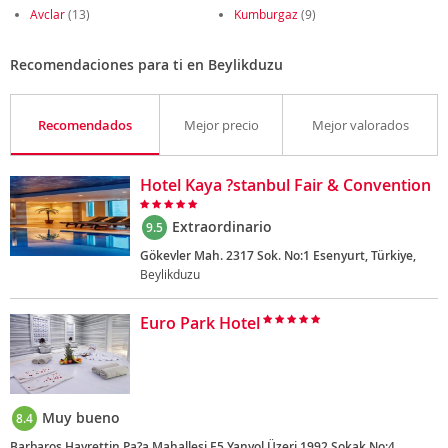
Avclar
(13)
Kumburgaz
(9)
Recomendaciones para ti en Beylikduzu
Recomendados
Mejor precio
Mejor valorados
Hotel Kaya ?stanbul Fair & Convention
Extraordinario
9.5
Gökevler Mah. 2317 Sok. No:1 Esenyurt, Türkiye,
Beylikduzu
Euro Park Hotel
Muy bueno
8.4
Barbaros Hayrettin Pa?a Mahallesi E5 Yanyol Üzeri 1992 Sokak No:4