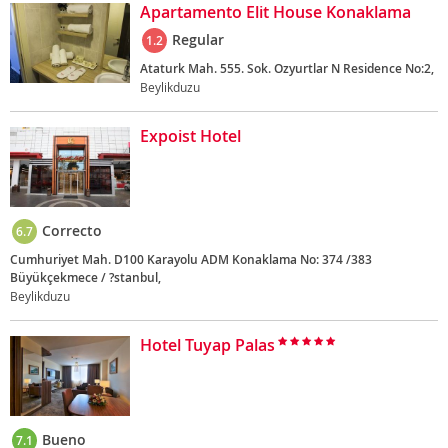
Apartamento Elit House Konaklama
Regular
1.2
Ataturk Mah. 555. Sok. Ozyurtlar N Residence No:2,
Beylikduzu
Expoist Hotel
Correcto
6.7
Cumhuriyet Mah. D100 Karayolu ADM Konaklama No: 374 /383
Büyükçekmece / ?stanbul,
Beylikduzu
Hotel Tuyap Palas
Bueno
7.1