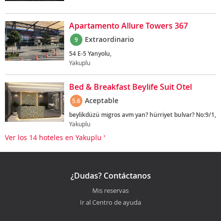
Apartamento Allure Towers 367
Extraordinario
9
54 E-5 Yanyolu,
Yakuplu
Bed & Breakfast Beylife Suit Otel
Aceptable
5.6
beylikdüzü migros avm yan? hürriyet bulvar? No:9/1,
Yakuplu
Ver los 14 hoteles en Yakuplu
¿Dudas? Contáctanos
Mis reservas
Ir al Centro de ayuda