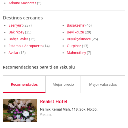
Admite Mascotas
(5)
Destinos cercanos
Esenyurt
(237)
Basaksehir
(46)
Bakirkoey
(35)
Beylikduzu
(29)
Bahçelievler
(25)
Büyükçekmece
(25)
Estambul Aeropuerto
(14)
Gurpinar
(13)
Avclar
(13)
Mahmutbey
(7)
Recomendaciones para ti en Yakuplu
Recomendados
Mejor precio
Mejor valorados
Realist Hotel
Namik Kemal Mah. 119. Sok. No:50,
Yakuplu