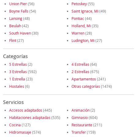
Union Pier
(56)
Petoskey
(55)
Boyne Falls
(54)
Saint Ignace, Mi
(49)
Lansing
(48)
Pontiac
(44)
Beulah
(42)
Holland, Mi
(35)
South Haven
(30)
Warren
(28)
Flint
(27)
Ludington, Mi
(27)
Categorías
5 Estrellas
(2)
4 Estrellas
(64)
3 Estrellas
(592)
2 Estrellas
(675)
1 Estrella
(23)
Apartamentos
(241)
Hostales
(6)
Otras categorías
(1474)
Servicios
Accesos adaptados
(445)
Animación
(2)
Habitaciones adaptadas
(535)
Gimnasio
(604)
Cocina
(127)
Restaurante
(211)
Hidromasaje
(574)
Transfer
(159)