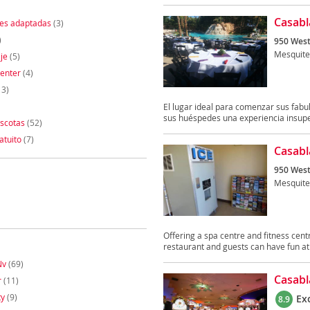
Casabl
nes adaptadas
(3)
)
950 West
Mesquite
je
(5)
enter
(4)
13)
El lugar ideal para comenzar sus fabu
sus huéspedes una experiencia insuper
scotas
(52)
atuito
(7)
Casabl
950 West
Mesquite
Offering a spa centre and fitness cent
restaurant and guests can have fun at 
Nv
(69)
Casabl
r
(11)
ty
(9)
Ex
8.9