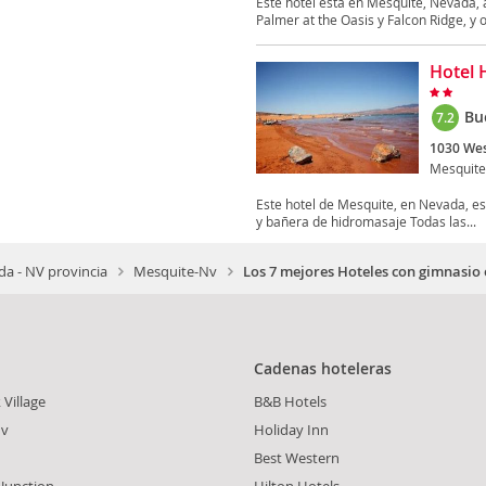
Este hotel está en Mesquite, Nevada, 
Palmer at the Oasis y Falcon Ridge, y o
Hotel 
Bu
7.2
1030 Wes
Mesquite
Este hotel de Mesquite, en Nevada, está
y bañera de hidromasaje Todas las...
a - NV provincia
Mesquite-Nv
Los 7 mejores Hoteles con gimnasio
Cadenas hoteleras
Village
B&B Hotels
Nv
Holiday Inn
Best Western