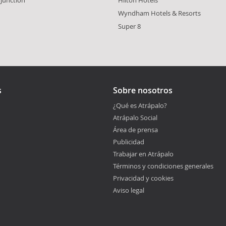
 Junction
Hilton Hotels
n
Wyndham Hotels & Resorts
Super 8
s
Sobre nosotros
¿Qué es Atrápalo?
Atrápalo Social
Área de prensa
Publicidad
Trabajar en Atrápalo
Términos y condiciones generales
Privacidad y cookies
Aviso legal