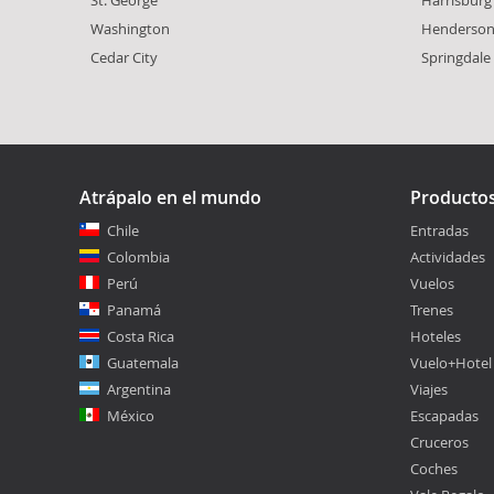
St. George
Harrisburg
Washington
Henderso
Cedar City
Springdale
Atrápalo en el mundo
Producto
Chile
Entradas
Colombia
Actividades
Perú
Vuelos
Panamá
Trenes
Costa Rica
Hoteles
Guatemala
Vuelo+Hotel
Argentina
Viajes
México
Escapadas
Cruceros
Coches