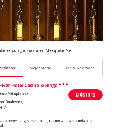
oteles con gimnasio en Mesquite-Nv
endados
Mejor precio
Mejor valorados
 River Hotel Casino & Bingo
eno
(46 opiniones)
MÁS INFO
eer Boulevard,
-Nv
vacaciones, Virgin River Hotel, Casino & Bingo brinda a los
....