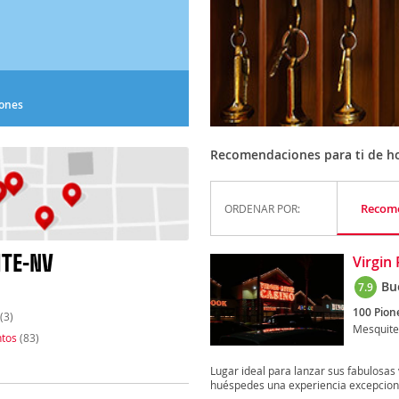
iones
Recomendaciones para ti de h
Recom
ORDENAR POR:
ITE-NV
Virgin
Bu
7.9
100 Pion
(3)
Mesquite
tos
(83)
Lugar ideal para lanzar sus fabulosas 
huéspedes una experiencia excepcional