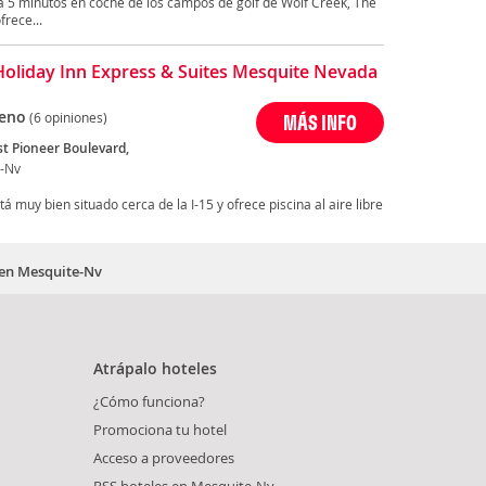
a 5 minutos en coche de los campos de golf de Wolf Creek, The
frece...
Holiday Inn Express & Suites Mesquite Nevada
eno
(6 opiniones)
MÁS INFO
t Pioneer Boulevard,
-Nv
 muy bien situado cerca de la I-15 y ofrece piscina al aire libre
 en Mesquite-Nv
Atrápalo hoteles
¿Cómo funciona?
Promociona tu hotel
Acceso a proveedores