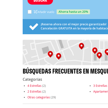
ahorra hasta un 20%
Añadir vuelo
¡Reserva ahora con el mejor precio garantizado!
Cancelación
GRATUITA
en la mayoría de habitac
BÚSQUEDAS FRECUENTES EN MESQU
Categorías
4 Estrellas
(2)
3 Estrellas
2 Estrellas
(2)
Apartamen
Otras categorías
(29)