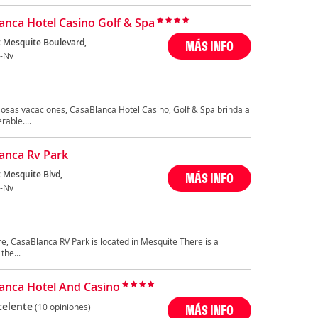
anca Hotel Casino Golf & Spa
 Mesquite Boulevard,
MÁS INFO
-Nv
losas vacaciones, CasaBlanca Hotel Casino, Golf & Spa brinda a
able....
anca Rv Park
 Mesquite Blvd,
MÁS INFO
-Nv
re, CasaBlanca RV Park is located in Mesquite There is a
the...
anca Hotel And Casino
celente
(10 opiniones)
MÁS INFO