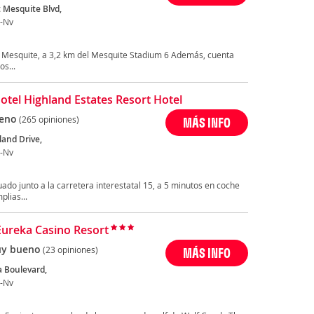
 Mesquite Blvd,
-Nv
 Mesquite, a 3,2 km del Mesquite Stadium 6 Además, cuenta
os...
otel Highland Estates Resort Hotel
eno
(265 opiniones)
MÁS INFO
land Drive,
-Nv
ado junto a la carretera interestatal 15, a 5 minutos en coche
plias...
Eureka Casino Resort
y bueno
(23 opiniones)
MÁS INFO
 Boulevard,
-Nv