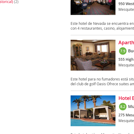
storical)
(2)
950 West
Mesquite
Este hotel de Nevada se encuentra en
con 4 restaurantes, casino, alojamient
Aparth
Bu
7.9
555 High
Mesquite
Este hotel para no fumadores está situ
del club de golf Oasis Ofrece suites am
Hotel 
Mu
8.2
275 Mesa
Mesquite