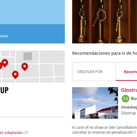
iones
Recomendaciones para ti de ho
Recom
ORDENAR POR:
RUP
Glostr
Bu
7.5
Hovedvej
Glostrup
In case of no show or late cancellation
cancelar la reserva sin penalización 1 d
nes adaptadas
(1)