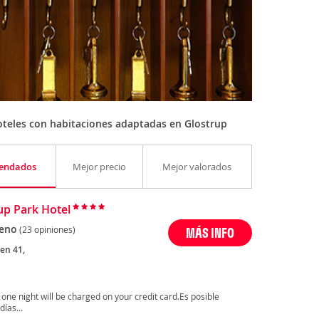
teles con habitaciones adaptadas en Glostrup
endados
Mejor precio
Mejor valorados
up Park Hotel
eno
(23 opiniones)
MÁS INFO
en 41,
 one night will be charged on your credit card.Es posible
ías...