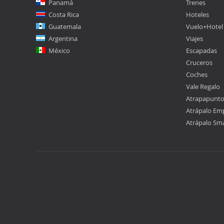
Panamá
Trenes
Costa Rica
Hoteles
Guatemala
Vuelo+Hotel
Argentina
Viajes
México
Escapadas
Cruceros
Coches
Vale Regalo
Atrapapunt
Atrápalo Em
Atrápalo Sm