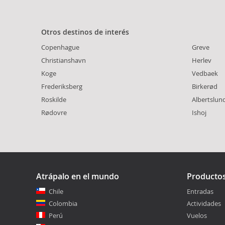
Otros destinos de interés
Copenhague
Greve
Christianshavn
Herlev
Koge
Vedbaek
Frederiksberg
Birkerød
Roskilde
Albertslun
Rødovre
Ishoj
Atrápalo en el mundo
Producto
Chile
Entradas
Colombia
Actividades
Perú
Vuelos