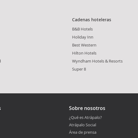
Cadenas hoteleras
B&B Hotels
Holiday Inn
Best Western
Hilton Hotels
d
Wyndham Hotels & Resorts
Super 8
s
Sobre nosotros
¿Qué es Atrápalo?
Atrápalo Social
Área de prensa