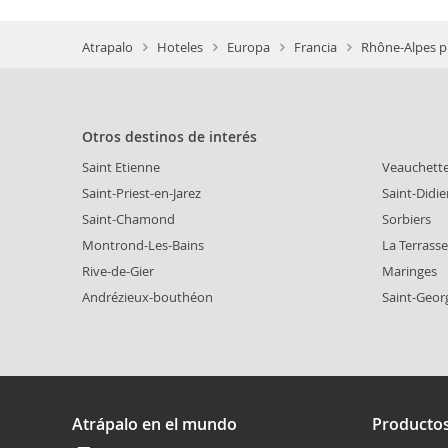
Atrapalo
Hoteles
Europa
Francia
Rhône-Alpes p
Otros destinos de interés
Saint Etienne
Veauchett
Saint-Priest-en-Jarez
Saint-Didie
Saint-Chamond
Sorbiers
Montrond-Les-Bains
La Terrasse
Rive-de-Gier
Maringes
Andrézieux-bouthéon
Saint-Geor
Atrápalo en el mundo
Producto