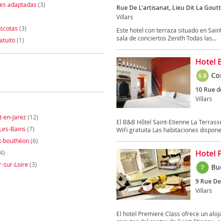
nes adaptadas
(3)
Rue De L'artisanat, Lieu Dit La Goutt
Villars
scotas
(3)
Este hotel con terraza situado en Sain
sala de conciertos Zenith Todas las...
atuito
(1)
Hotel 
Co
6.8
10 Rue de
Villars
t-en-Jarez
(12)
El B&B Hôtel Saint-Etienne La Terrasse
Les-Bains
(7)
WiFi gratuita Las habitaciones dispone
x-bouthéon
(6)
Hotel 
4)
r-sur-Loire
(3)
Bu
7
9 Rue De 
Villars
El hotel Premiere Class ofrece un alo