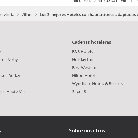
minutos del centro de Saint-Etienne, ce
rovincia
Villars
Los 3 mejores Hoteles con habitaciones adaptadas e
Cadenas hoteleras
e
B&B Hotels
r-en-Velay
Holiday Inn
Best Western
-sur-Dorlay
Hilton Hotels
Wyndham Hotels & Resorts
ges-Haute-Ville
Super 8
s
Sobre nosotros