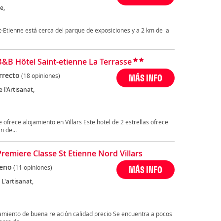
e,
t-Etienne está cerca del parque de exposiciones y a 2 km de la
B&B Hôtel Saint-etienne La Terrasse
rrecto
(18 opiniones)
MÁS INFO
 l'Artisanat,
 ofrece alojamiento en Villars Este hotel de 2 estrellas ofrece
n de...
Premiere Classe St Etienne Nord Villars
eno
(11 opiniones)
MÁS INFO
L'artisanat,
jamiento de buena relación calidad precio Se encuentra a pocos