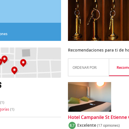
iones
Recomendaciones para ti de ho
Recom
ORDENAR POR:
S
(1)
gorías
(1)
Hotel Campanile St Etienne C
Excelente
8.7
(17 opiniones)