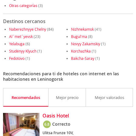
Otras categorías
(3)
Destinos cercanos
Naberezhnyye Chelny
(84)
Nizhnekamsk
(41)
Al´met´yevsk
(23)
Bugul'ma
(8)
Yelabuga
(6)
Novyy Zakamskiy
(1)
Studënyy Klyuch
(1)
Korchazhka
(1)
Fedotovo
(1)
Bakcha-Saray
(1)
Recomendaciones para ti de hoteles con internet en las
habitaciones en Leninogorsk
Recomendados
Mejor precio
Mejor valorados
Oasis Hotel
Correcto
6.8
Ulitsa Frunze 10V,