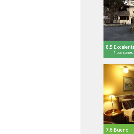
8.5
Excelent
1 opiniones
7.6
Bueno