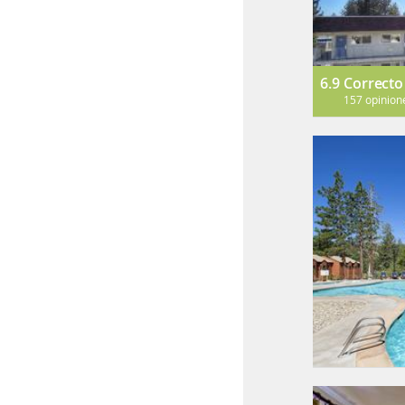
6.9
Correcto
157 opinion