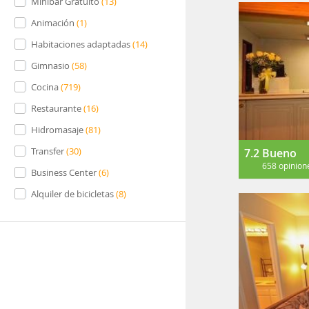
Minibar Gratuito
(
13
)
Animación
(
1
)
Habitaciones adaptadas
(
14
)
Gimnasio
(
58
)
Cocina
(
719
)
Restaurante
(
16
)
Hidromasaje
(
81
)
Transfer
(
30
)
7.2
Bueno
658 opinion
Business Center
(
6
)
Alquiler de bicicletas
(
8
)