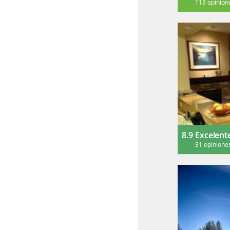
118 opinion
8.9
Excelent
31 opinione