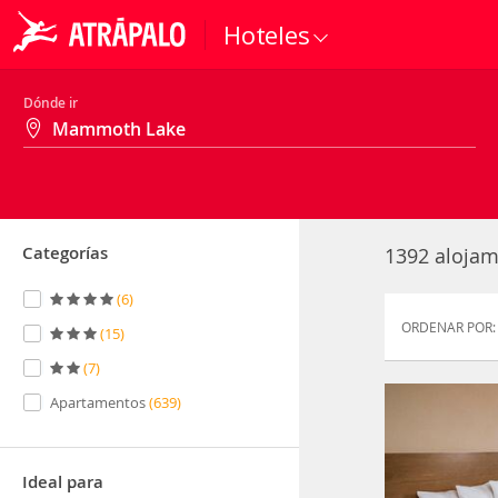
Hoteles
Dónde ir
Categorías
1392 alojam
(
6
)
ORDENAR POR:
(
15
)
(
7
)
Apartamentos
(
639
)
Ideal para