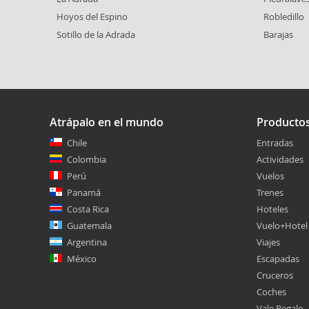
Hoyos del Espino
Robledillo
Sotillo de la Adrada
Barajas
Atrápalo en el mundo
Producto
Chile
Entradas
Colombia
Actividades
Perú
Vuelos
Panamá
Trenes
Costa Rica
Hoteles
Guatemala
Vuelo+Hotel
Argentina
Viajes
México
Escapadas
Cruceros
Coches
Vale Regalo