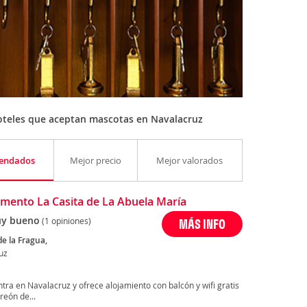
oteles que aceptan mascotas en Navalacruz
endados
Mejor precio
Mejor valorados
mento La Casita de La Abuela María
y bueno
(1 opiniones)
MÁS INFO
de la Fragua,
uz
tra en Navalacruz y ofrece alojamiento con balcón y wifi gratis
reón de...