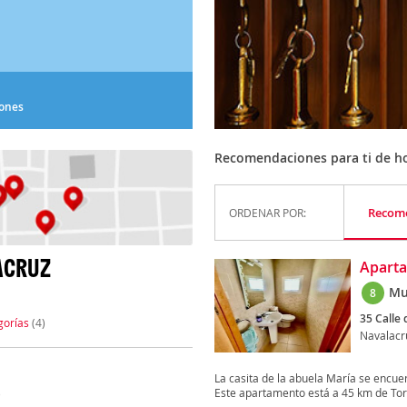
iones
Recomendaciones para ti de h
Recom
ORDENAR POR:
ACRUZ
Aparta
Mu
8
35 Calle 
gorías
(4)
Navalacr
La casita de la abuela María se encuen
Este apartamento está a 45 km de Tor
)