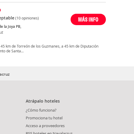
a
eptable
(10 opiniones)
MÁS INFO
de la Joya PB,
uz
a 45 km de Torreón de los Guzmanes, a 45 km de Diputación
nto de Santa...
acruz
Atrápalo hoteles
¿Cómo funciona?
Promociona tu hotel
Acceso a proveedores
RSS hoteles en Navalacruz