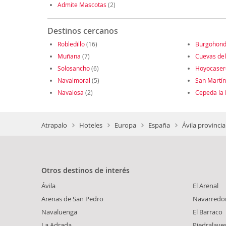
Admite Mascotas
(2)
Destinos cercanos
Robledillo
(16)
Burgohon
Muñana
(7)
Cuevas del
Solosancho
(6)
Hoyocaser
Navalmoral
(5)
San Martín
Navalosa
(2)
Cepeda la
Atrapalo
Hoteles
Europa
España
Ávila provincia
Otros destinos de interés
Ávila
El Arenal
Arenas de San Pedro
Navarredo
Navaluenga
El Barraco
La Adrada
Piedralave