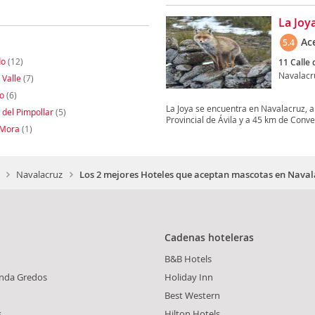
La Joy
Ac
5.4
do
(12)
11 Calle 
Navalacr
 Valle
(7)
o
(6)
La Joya se encuentra en Navalacruz, 
 del Pimpollar
(5)
Provincial de Ávila y a 45 km de Conve
 Mora
(1)
Navalacruz
Los 2 mejores Hoteles que aceptan mascotas en Naval
Cadenas hoteleras
B&B Hotels
nda Gredos
Holiday Inn
Best Western
s
Hilton Hotels