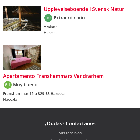
Upplevelseboende I Svensk Natur
Extraordinario
10
Älvåsen,
Hassela
Apartamento Franshammars Vandrarhem
Muy bueno
8.1
Franshammar 15 a 829 98 Hassela,
Hassela
¿Dudas? Contáctanos
Mis reservas