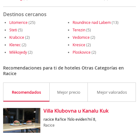
Destinos cercanos
Litomerice
(25)
Roundnice nad Labem
(13)
Steti
(5)
Terezin
(5)
Krabcice
(2)
Vedomice
(2)
Klenec
(2)
Kresice
(2)
Mlékojedy
(2)
Ploskovice
(2)
Recomendaciones para ti de hoteles Otras Categorías en
Racice
Recomendados
Mejor precio
Mejor valorados
Villa Klubovna u Kanalu Kuk
racice Ra?ice ?íslo eviden?ní 8,
Racice