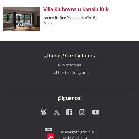
Villa Klubovna u Kanalu Kuk
racice Ra?ice ?íslo eviden?ní 8,
Racice
¿Dudas? Contáctanos
Mis reservas
Ir al Centro de ayuda
¡Síguenos!
Descárgate gratis la
app de Atrápalo