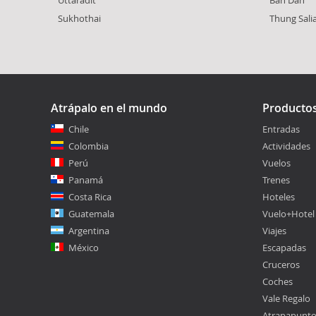
Sukhothai
Thung Sal
Atrápalo en el mundo
Producto
Chile
Entradas
Colombia
Actividades
Perú
Vuelos
Panamá
Trenes
Costa Rica
Hoteles
Guatemala
Vuelo+Hotel
Argentina
Viajes
México
Escapadas
Cruceros
Coches
Vale Regalo
Atrapapunt