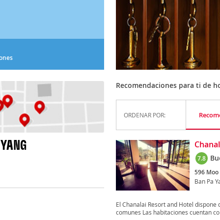
iones
Recomendaciones para ti de ho
Recom
ORDENAR POR:
 YANG
Chanal
Bu
7.8
596 Moo 
Ban Pa Y
El Chanalai Resort and Hotel dispone de
comunes Las habitaciones cuentan con 