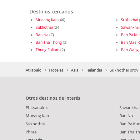
Destinos cercanos
Mueang Kao
(46)
Sukhothai
Sukhothai
(24)
Sawankhal
Ban Na
(7)
Ban Pa Ku
Ban Tha Thong
(3)
Ban Mae R
Thung Saliam
(2)
Ban Wang 
Atrapalo
Hoteles
Asia
Tailandia
Sukhothai provi
Otros destinos de interés
Phitsanulok
Sawankhal
Mueang Kao
Ban Na
Sukhothai
Ban Pa Ku
Phrae
Ban Tha T
Uttaradit
Ban Dan