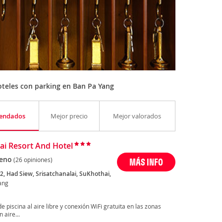
teles con parking en Ban Pa Yang
endados
Mejor precio
Mejor valorados
ai Resort And Hotel
eno
(26 opiniones)
MÁS INFO
2, Had Siew, Srisatchanalai, SuKhothai,
ang
 piscina al aire libre y conexión WiFi gratuita en las zonas
aire...