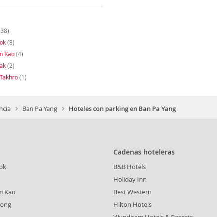
(38)
ok
(8)
m Kao
(4)
ak
(2)
Takhro
(1)
ncia
Ban Pa Yang
Hoteles con parking en Ban Pa Yang
Cadenas hoteleras
ok
B&B Hotels
Holiday Inn
m Kao
Best Western
hong
Hilton Hotels
Wyndham Hotels & Resorts