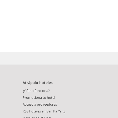
Atrápalo hoteles
¿Cómo funciona?
Promociona tu hotel
Acceso a proveedores
RSS hoteles en Ban Pa Yang
Hoteles en el blog