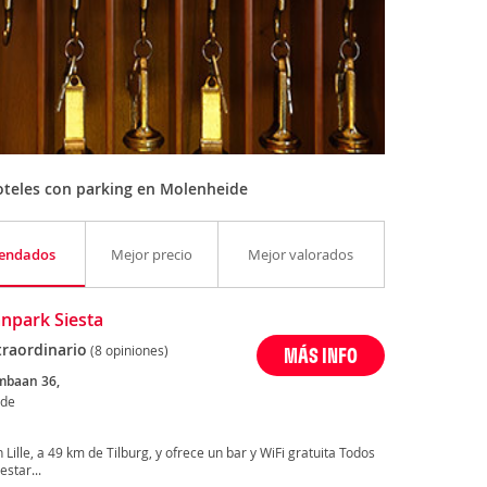
oteles con parking en Molenheide
endados
Mejor precio
Mejor valorados
npark Siesta
traordinario
(8 opiniones)
MÁS INFO
mbaan 36,
ide
Lille, a 49 km de Tilburg, y ofrece un bar y WiFi gratuita Todos
star...