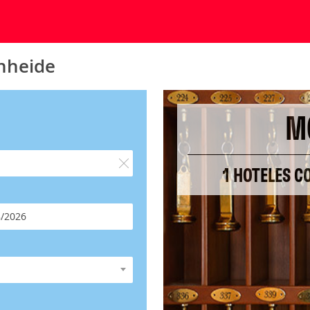
nheide
M
1 HOTELES C