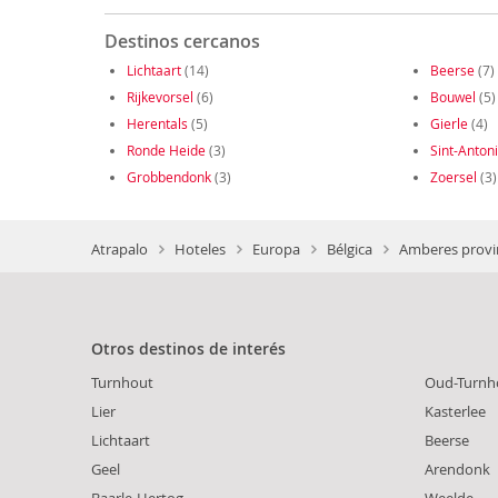
Destinos cercanos
Lichtaart
(14)
Beerse
(7)
Rijkevorsel
(6)
Bouwel
(5)
Herentals
(5)
Gierle
(4)
Ronde Heide
(3)
Sint-Anton
Grobbendonk
(3)
Zoersel
(3)
Atrapalo
Hoteles
Europa
Bélgica
Amberes provi
Otros destinos de interés
Turnhout
Oud-Turnh
Lier
Kasterlee
Lichtaart
Beerse
Geel
Arendonk
Baarle-Hertog
Weelde