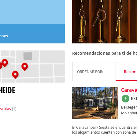
iones
Recomendaciones para ti de h
Recom
ORDENAR POR:
HEIDE
Carava
Ex
9
Bersege
scotas
(1)
Molenhe
El Caravanpark Siesta se encuentra en 
los alojamientos cuentan con zona de e