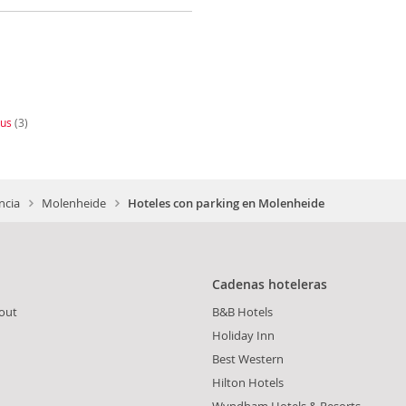
ius
(3)
ncia
Molenheide
Hoteles con parking en Molenheide
Cadenas hoteleras
out
B&B Hotels
Holiday Inn
Best Western
Hilton Hotels
Wyndham Hotels & Resorts