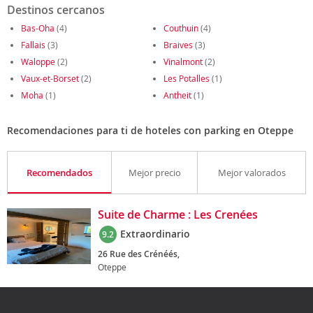
Destinos cercanos
Bas-Oha
(4)
Couthuin
(4)
Fallais
(3)
Braives
(3)
Waloppe
(2)
Vinalmont
(2)
Vaux-et-Borset
(2)
Les Potalles
(1)
Moha
(1)
Antheit
(1)
Recomendaciones para ti de hoteles con parking en Oteppe
Recomendados
Mejor precio
Mejor valorados
Suite de Charme : Les Crenées
Extraordinario
9.2
26 Rue des Crénéés,
Oteppe