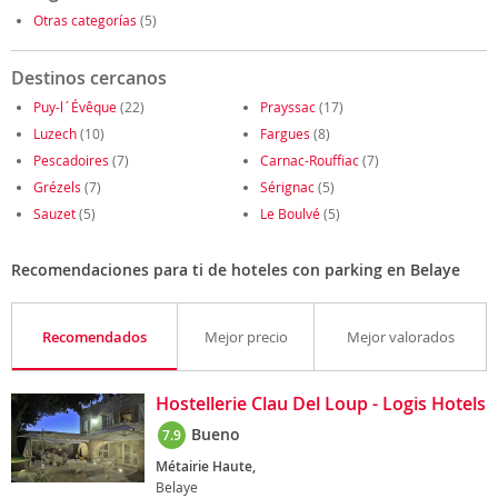
Otras categorías
(5)
Destinos cercanos
Puy-l´Évêque
(22)
Prayssac
(17)
Luzech
(10)
Fargues
(8)
Pescadoires
(7)
Carnac-Rouffiac
(7)
Grézels
(7)
Sérignac
(5)
Sauzet
(5)
Le Boulvé
(5)
Recomendaciones para ti de hoteles con parking en Belaye
Recomendados
Mejor precio
Mejor valorados
Hostellerie Clau Del Loup - Logis Hotels
Bueno
7.9
Métairie Haute,
Belaye