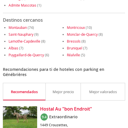
Admite Mascotas
(1)
Destinos cercanos
Montauban
(74)
Montricoux
(10)
Saint-Nauphary
(9)
Monclar-de-Quercy
(8)
Lamothe-Capdeville
(8)
Bressols
(8)
Albias
(7)
Bruniquel
(7)
Puygaillard-de-Quercy
(6)
Réalville
(5)
Recomendaciones para ti de hoteles con parking en
Génébrières
Recomendados
Mejor precio
Mejor valorados
Hostal Au "bon Endroit"
Extraordinario
9.4
1449 Crouzettes,