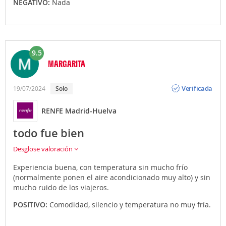
NEGATIVO:
Nada
9.5
MARGARITA
Opinión
Verificada
19/07/2024
solo
RENFE Madrid-Huelva
todo fue bien
Desglose valoración
Experiencia buena, con temperatura sin mucho frío
(normalmente ponen el aire acondicionado muy alto) y sin
mucho ruido de los viajeros.
POSITIVO:
Comodidad, silencio y temperatura no muy fría.