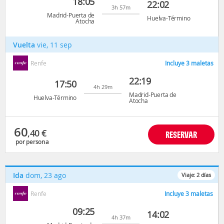
18:05
22:02
3h 57m
Madrid-Puerta de
Huelva-Término
Atocha
Vuelta
vie, 11 sep
Renfe
Incluye 3 maletas
22:19
17:50
4h 29m
Madrid-Puerta de
Huelva-Término
Atocha
60
,40
€
RESERVAR
por persona
Ida
dom, 23 ago
Viaje:
2
días
Renfe
Incluye 3 maletas
09:25
14:02
4h 37m