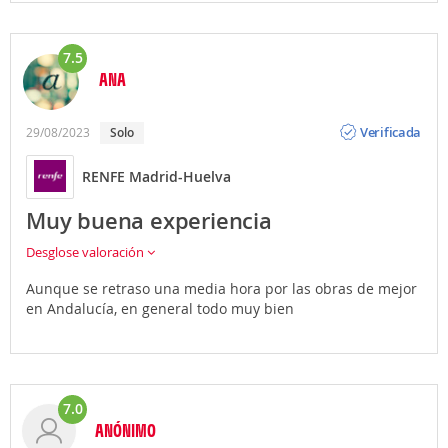
7.5
ANA
Opinión
Verificada
29/08/2023
solo
RENFE Madrid-Huelva
Muy buena experiencia
Desglose valoración
Aunque se retraso una media hora por las obras de mejor
en Andalucía, en general todo muy bien
7.0
ANÓNIMO