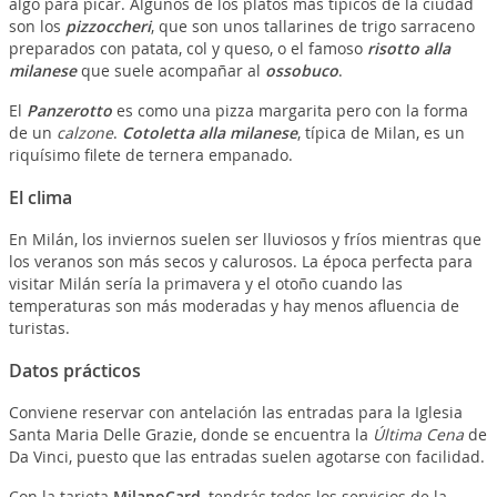
algo para picar. Algunos de los platos más típicos de la ciudad
son los
pizzoccheri
, que son unos tallarines de trigo sarraceno
preparados con patata, col y queso, o el famoso
risotto alla
milanese
que suele acompañar al
ossobuco
.
El
Panzerotto
es como una pizza margarita pero con la forma
de un
calzone
.
Cotoletta alla milanese
, típica de Milan, es un
riquísimo filete de ternera empanado.
El clima
En Milán, los inviernos suelen ser lluviosos y fríos mientras que
los veranos son más secos y calurosos. La época perfecta para
visitar Milán sería la primavera y el otoño cuando las
temperaturas son más moderadas y hay menos afluencia de
turistas.
Datos prácticos
Conviene reservar con antelación las entradas para la Iglesia
Santa Maria Delle Grazie, donde se encuentra la
Última Cena
de
Da Vinci, puesto que las entradas suelen agotarse con facilidad.
Con la tarjeta
MilanoCard
, tendrás todos los servicios de la