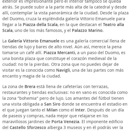
exterior es impresionante pero el interior tampoco se queda
atrás. Se puede subir a la parte más alta de la catedral y desde
allí, contemplar la vista panorámica de la ciudad. Desde la plaza
del Duomo, cruza la espléndida galería Vittorio Emanuele para
llegar a la
Piazza della Scala
, en la que destacan el
Teatro alla
Scala
, uno de los más famosos, y el
Palazzo Marino
.
La
Galería Vittorio Emanuele
es una galería comercial llena de
tiendas de lujo y bares de alto nivel. Aún así, merece la pena
tomarse un café allí.
Piazza Mercanti
, a un paso del Duomo, es
una bonita plaza que constituye el corazón medieval de la
ciudad: no te la pierdas. Otra zona que no puedes dejar de
visitar es la conocida como
Navigli
, una de las partes con más
encanto y magia de la ciudad.
La zona de
Brera
está llena de cafeterías con terrazas,
restaurantes y tiendas exclusivas: no en vano es conocida como
la zona "bohemia" pero de lujo. Los amantes del fútbol tienen
una visita obligada a
San Siro
donde se encuentra el estadio en
el que juegan tanto el
Milan
como el
Inter
. Después de un día
de paseos y compras, nada mejor que relajarse en los
maravillosos jardines de
Porta Venezia
. El imponente edificio
del
Castello Sforzesco
alberga 3 museos y en él podrás ver la