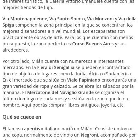
de interés turístico, la Galería Vittorio Emanuele cuenta con las
mejores tiendas de lujo.
Via Montenapoleone
,
Via Santo Spinto
,
Via Monzoni
y
Via della
Spiga
componen la zona principal en la que se concentran los
mejores diseñadores a nivel mundial. Los escaparates son
prácticamente obras de arte. Para los que cuentan con menos
presupuesto, la zona perfecta es
Corso Buenos Aires
y sus
alrededores.
Por otro lado, Milán cuenta con numerosos e interesantes
mercados. En la
Fiera di Senigallia
se pueden encontrar todo
tipo de objetos de lugares como la India, África o Sudamérica.
En el mercado que se sitúa en
Viale Papiniano
encontrarás una
gran variedad de ropa y calzado. Se celebra los sábados por la
mañana. El
Mercatone del Naviglio Grande
se organiza el
último domingo de cada mes y se sitúa en la zona que le da
nombre. Aquí podrás comprar libros antiguos, joyería, etc.
Qué se cuece en
El famoso
aperitivo
italiano nació en Milán. Consiste en tomar
una copa, normalmente de vino o un
Negroni
, acompañado por