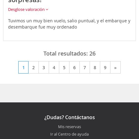
Desglose valoración
Tuvimos un muy bien vuelo, salio puntual, y el embarque y
desembarque fue muy ordenado
Total resultados:
26
1
2
3
4
5
6
7
8
9
»
¿Dudas? Contáctanos
Mis reservas
Ir al Centro de ayuda