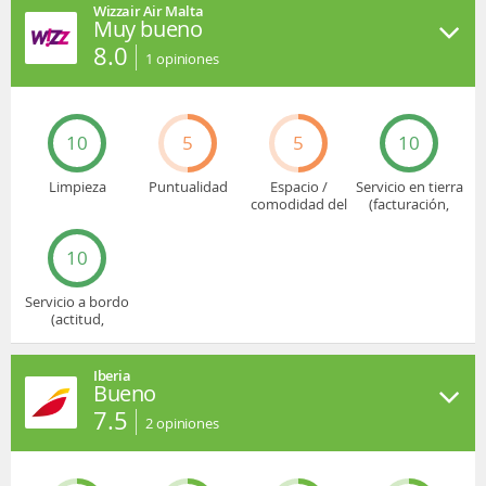
Wizzair Air Malta
Muy bueno
8.0
1
opiniones
10
5
5
10
Limpieza
Puntualidad
Espacio /
Servicio en tierra
comodidad del
(facturación,
asiento
embarque...)
10
Servicio a bordo
(actitud,
cuidado...)
Iberia
Bueno
7.5
2
opiniones