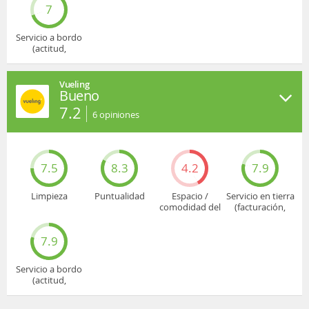
7
Servicio a bordo
(actitud,
cuidado...)
Vueling
Bueno
7.2
6
opiniones
7.5
8.3
4.2
7.9
Limpieza
Puntualidad
Espacio /
Servicio en tierra
comodidad del
(facturación,
asiento
embarque...)
7.9
Servicio a bordo
(actitud,
cuidado...)