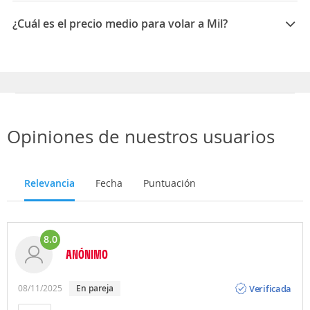
Los mejores meses para viajar a Milán son Noviembre,
Octubre, Diciembre
¿Cuál es el precio medio para volar a Mil?
El precio medio para volar a Milán es 125 EUR
Opiniones de nuestros usuarios
Relevancia
Fecha
Puntuación
8.0
ANÓNIMO
Opinión
Verificada
08/11/2025
en pareja