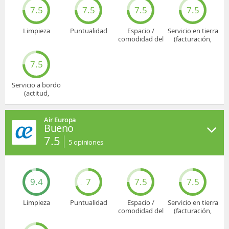
7.5
7.5
7.5
7.5
Limpieza
Puntualidad
Espacio /
Servicio en tierra
comodidad del
(facturación,
asiento
embarque...)
7.5
Servicio a bordo
(actitud,
cuidado...)
Air Europa
Bueno
7.5
5
opiniones
9.4
7
7.5
7.5
Limpieza
Puntualidad
Espacio /
Servicio en tierra
comodidad del
(facturación,
asiento
embarque...)