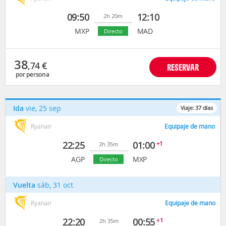
09:50
12:10
2h 20m
MXP
MAD
Directo
38
,74
€
RESERVAR
por persona
Ida
vie, 25 sep
Viaje:
37
días
Ryanair
Equipaje de mano
22:25
01:00
+1
2h 35m
AGP
MXP
Directo
Vuelta
sáb, 31 oct
Ryanair
Equipaje de mano
22:20
00:55
+1
2h 35m