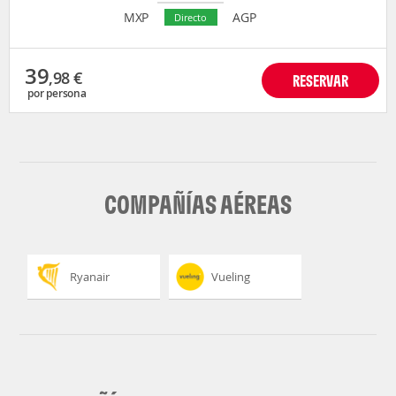
MXP
AGP
Directo
39
,98
€
RESERVAR
por persona
COMPAÑÍAS AÉREAS
Ryanair
Vueling