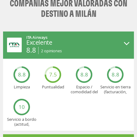
COMPAÑÍAS MEJOR VALORADAS CON
DESTINO A MILÁN
ITA Airways
Excelente
8.8
2
opiniones
8.8
7.5
8.8
8.8
Limpieza
Puntualidad
Espacio /
Servicio en tierra
comodidad del
(facturación,
asiento
embarque...)
10
Servicio a bordo
(actitud,
cuidado...)