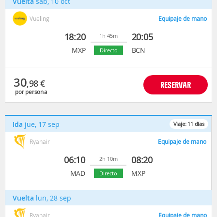
Vuelta
sáb, 10 oct
Vueling
Equipaje de mano
18:20
20:05
1h 45m
MXP
BCN
Directo
30
,98
€
RESERVAR
por persona
Ida
jue, 17 sep
Viaje:
11
días
Ryanair
Equipaje de mano
06:10
08:20
2h 10m
MAD
MXP
Directo
Vuelta
lun, 28 sep
Ryanair
Equipaje de mano