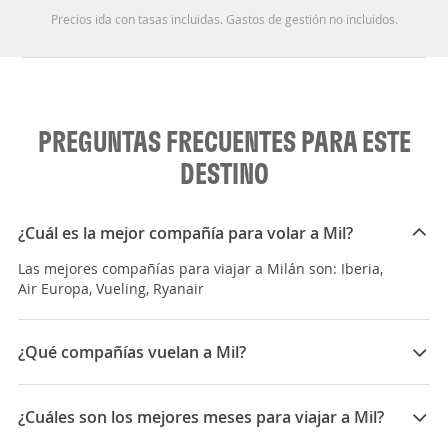
Precios ida con tasas incluidas. Gastos de gestión no incluidos.
PREGUNTAS FRECUENTES PARA ESTE
DESTINO
¿Cuál es la mejor compañía para volar a Mil?
Las mejores compañías para viajar a Milán son: Iberia,
Air Europa, Vueling, Ryanair
¿Qué compañías vuelan a Mil?
Las compañías que vuelan a Milán son: Vueling, Air
Europa, Iberia, Ryanair, Wizzair Air Malta, ITA Airways,
¿Cuáles son los mejores meses para viajar a Mil?
Easyjet, TAP Portugal, British Airways, Singapore
Airlines