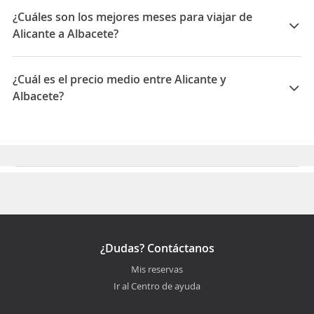
Albacete es 00:55
¿Cuáles son los mejores meses para viajar de
Alicante a Albacete?
Los mejores meses para viajar de Alicante a Albacete
son Septiembre, Enero, Noviembre
¿Cuál es el precio medio entre Alicante y
Albacete?
El precio medio para viajar entre Alicante y Albacete es
29 EUR
¿Dudas? Contáctanos
Mis reservas
Ir al Centro de ayuda