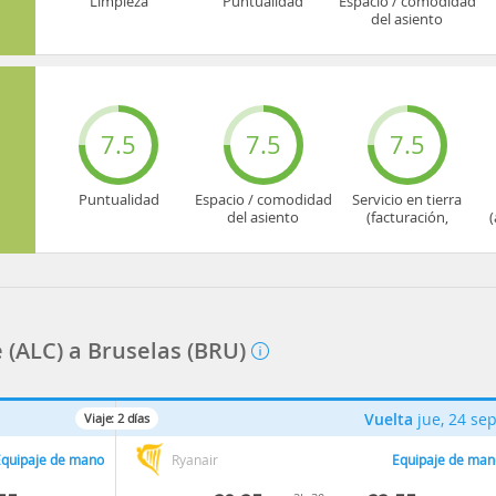
Limpieza
Puntualidad
Espacio / comodidad
del asiento
7.5
7.5
7.5
Puntualidad
Espacio / comodidad
Servicio en tierra
del asiento
(facturación,
(
embarque...)
e (ALC) a Bruselas (BRU)
Vuelta
jue, 24 se
Viaje:
2
días
quipaje de mano
Ryanair
Equipaje de man