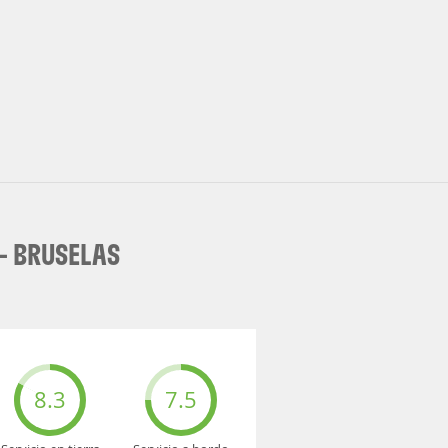
- BRUSELAS
8.3
7.5