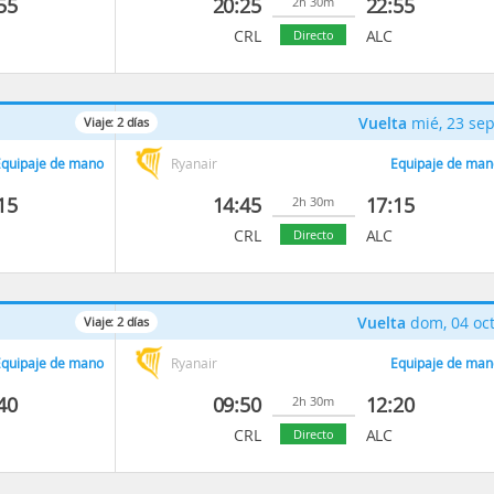
55
20:25
22:55
2h 30m
CRL
ALC
Directo
Vuelta
mié, 23 se
Viaje:
2
días
quipaje de mano
Ryanair
Equipaje de man
15
14:45
17:15
2h 30m
CRL
ALC
Directo
Vuelta
dom, 04 oc
Viaje:
2
días
quipaje de mano
Ryanair
Equipaje de man
40
09:50
12:20
2h 30m
CRL
ALC
Directo