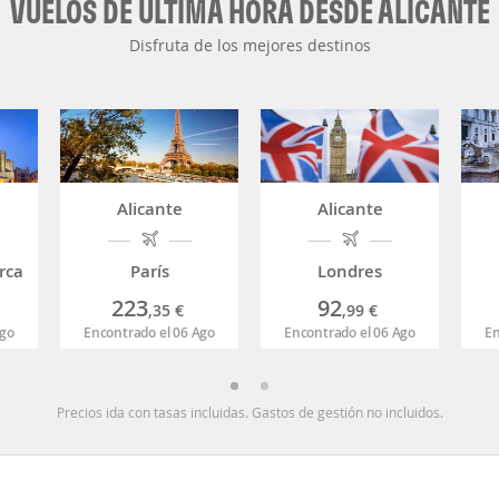
VUELOS DE ÚLTIMA HORA DESDE ALICANTE
Disfruta de los mejores destinos
Alicante
Alicante
rca
París
Londres
223
92
,35
€
,99
€
Ago
Encontrado el 06 Ago
Encontrado el 06 Ago
En
Precios ida con tasas incluidas. Gastos de gestión no incluidos.