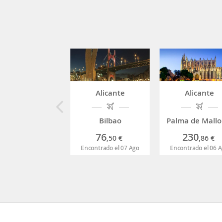
Alicante
Alicante
Bilbao
Palma de Mallo
76
230
,50
€
,86
€
Encontrado el 07 Ago
Encontrado el 06 