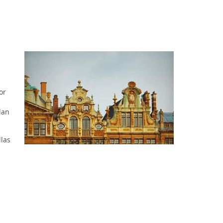
or
lan
llas