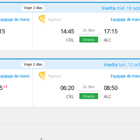
Vuelta
mié, 16 se
Viaje:
2
días
quipaje de mano
Ryanair
Equipaje de man
15
14:45
17:15
2h 30m
CRL
ALC
Directo
Vuelta
lun, 12 oc
Viaje:
2
días
quipaje de mano
Ryanair
Equipaje de man
5
+1
06:20
08:50
2h 30m
CRL
ALC
Directo