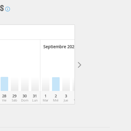
AS
Septiembre 2026
28
29
30
31
1
2
3
4
5
6
7
8
9
Vie
Sáb
Dom
Lun
Mar
Mié
Jue
Vie
Sáb
Dom
Lun
Mar
Mié