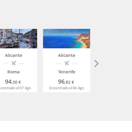
Alicante
Alicante
Alicante
Roma
Tenerife
Ibiza
94
96
77
,50
€
,82
€
,99
€
contrado el 07 Ago
Encontrado el 06 Ago
Encontrado el 06 