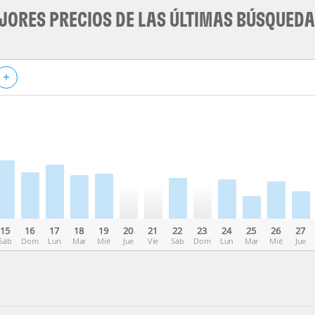
JORES PRECIOS DE LAS ÚLTIMAS BÚSQUED
+
15
16
17
18
19
20
21
22
23
24
25
26
27
Sáb
Dom
Lun
Mar
Mié
Jue
Vie
Sáb
Dom
Lun
Mar
Mié
Jue