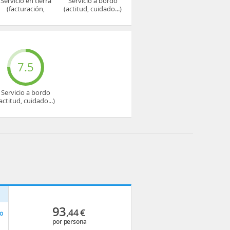
Servicio en tierra
Servicio a bordo
(facturación,
(actitud, cuidado...)
embarque...)
7.5
Servicio a bordo
actitud, cuidado...)
p
93
,44
€
o
por persona