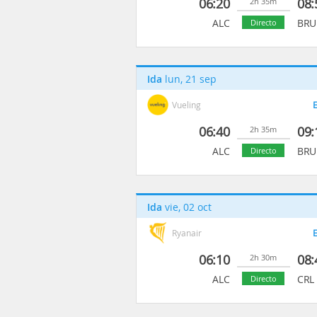
06:20
08:
2h 35m
ALC
BRU
Directo
Ida
lun, 21 sep
Vueling
E
06:40
09:
2h 35m
ALC
BRU
Directo
Ida
vie, 02 oct
Ryanair
E
06:10
08:
2h 30m
ALC
CRL
Directo