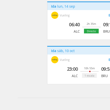
Ida
lun, 14 sep
Vueling
E
06:40
09:
2h 35m
ALC
BRU
Directo
Ida
sáb, 10 oct
Vueling
E
23:00
09:5
10h 55m
ALC
BRU
1 escala