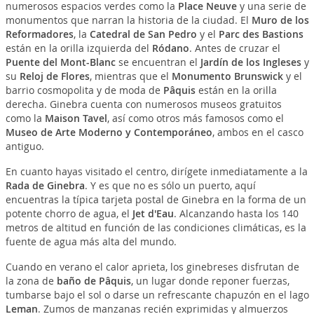
numerosos espacios verdes como la
Place Neuve
y una serie de
monumentos que narran la historia de la ciudad. El
Muro de los
Reformadores
, la
Catedral de San Pedro
y el
Parc des Bastions
están en la orilla izquierda del
Ródano
. Antes de cruzar el
Puente del Mont-Blanc
se encuentran el
Jardín de los Ingleses
y
su
Reloj de Flores
, mientras que el
Monumento Brunswick
y el
barrio cosmopolita y de moda de
Pâquis
están en la orilla
derecha. Ginebra cuenta con numerosos museos gratuitos
como la
Maison Tavel
, así como otros más famosos como el
Museo de Arte Moderno y Contemporáneo
, ambos en el casco
antiguo.
En cuanto hayas visitado el centro, dirígete inmediatamente a la
Rada de Ginebra
. Y es que no es sólo un puerto, aquí
encuentras la típica tarjeta postal de Ginebra en la forma de un
potente chorro de agua, el
Jet d'Eau
. Alcanzando hasta los 140
metros de altitud en función de las condiciones climáticas, es la
fuente de agua más alta del mundo.
Cuando en verano el calor aprieta, los ginebreses disfrutan de
la zona de
baño de Pâquis
, un lugar donde reponer fuerzas,
tumbarse bajo el sol o darse un refrescante chapuzón en el lago
Leman
. Zumos de manzanas recién exprimidas y almuerzos