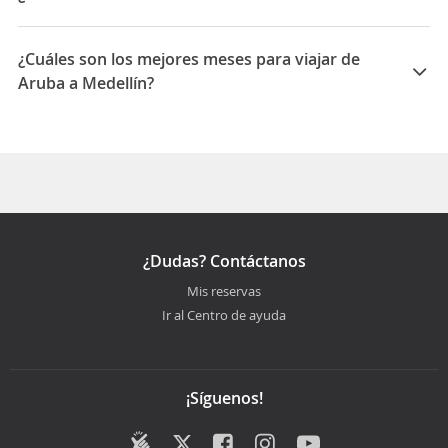
La duración media para viajar entre Aruba y Medellín
es 05:47
¿Cuáles son los mejores meses para viajar de
Aruba a Medellín?
Los mejores meses para viajar de Aruba a Medellín
son Febrero, Agosto, Marzo
¿Dudas? Contáctanos
Mis reservas
Ir al Centro de ayuda
¡Síguenos!