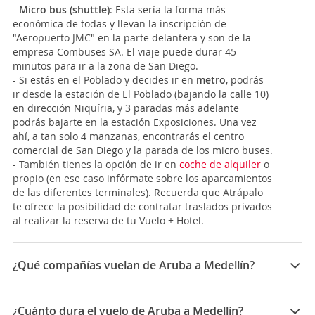
-
Micro bus (shuttle)
: Esta sería la forma más
económica de todas y llevan la inscripción de
"Aeropuerto JMC" en la parte delantera y son de la
empresa Combuses SA. El viaje puede durar 45
minutos para ir a la zona de
San Diego.
- Si estás en el Poblado y decides ir en
metro
, podrás
ir desde la estación de El Poblado (bajando la calle 10)
en dirección Niquíria, y 3 paradas más adelante
podrás bajarte en la estación Exposiciones. Una vez
ahí, a tan solo 4 manzanas, encontrarás el centro
comercial de San Diego y la parada de los micro buses.
- También tienes la opción de ir en
coche de alquiler
o
propio (en ese caso infórmate sobre los aparcamientos
de las diferentes terminales). Recuerda que Atrápalo
te ofrece la posibilidad de contratar traslados privados
al realizar la reserva de tu Vuelo + Hotel.
¿Qué compañías vuelan de Aruba a Medellín?
Las compañías que vuelan de Aruba a Medellín son:
Avianca, LATAM Airlines, Copa Airlines
¿Cuánto dura el vuelo de Aruba a Medellín?