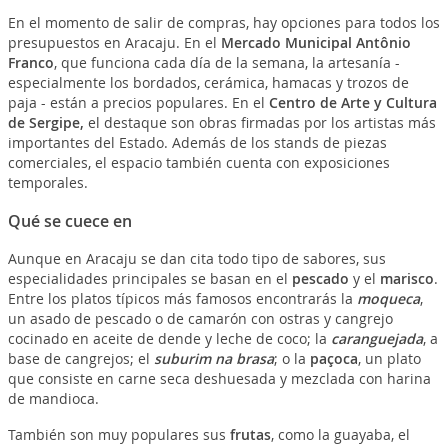
En el momento de salir de compras, hay opciones para todos los
presupuestos en Aracaju.
En el
Mercado Municipal Antônio
Franco
, que funciona cada día de la semana, la artesanía -
especialmente los bordados, cerámica, hamacas y trozos de
paja - están a precios populares. En el
Centro de Arte y Cultura
de Sergipe,
el destaque son obras firmadas por los artistas más
importantes del Estado. Además de los stands de piezas
comerciales, el espacio también cuenta con exposiciones
temporales.
Qué se cuece en
Aunque en Aracaju se dan cita todo tipo de sabores, sus
especialidades principales se basan en el
pescado
y el
marisco
.
Entre los platos típicos más famosos encontrarás la
moqueca
,
un asado de pescado o de camarón con ostras y cangrejo
cocinado en aceite de dende y leche de coco; la
caranguejada
, a
base de cangrejos; el
suburim na brasa
; o la
paçoca
, un plato
que consiste en carne seca deshuesada y mezclada con harina
de mandioca.
También son muy populares sus
frutas
, como la guayaba, el