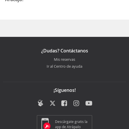
La duración media para viajar entre Florianópolis y
Aracaju es 19:30
¿Dudas? Contáctanos
Mis reservas
Ir al Centro de ayuda
¡Síguenos!
Descárgate gratis la
app de Atrápalo