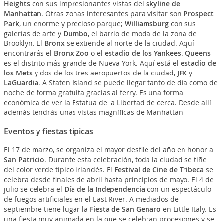
Heights
con sus impresionantes vistas del
skyline de
Manhattan
. Otras zonas interesantes para visitar son
Prospect
Park
, un enorme y precioso parque;
Williamsburg
con sus
galerías de arte y
Dumbo
, el barrio de moda de la zona de
Brooklyn. El
Bronx
se extiende al norte de la ciudad. Aquí
encontrarás el
Bronx Zoo
o el
estadio de los Yankees
.
Queens
es el distrito más grande de Nueva York. Aquí está el
estadio de
los Mets
y dos de los tres aeropuertos de la ciudad,
JFK
y
LaGuardia
. A Staten Island se puede llegar tanto de día como de
noche de forma gratuita gracias al ferry. Es una forma
económica de ver la Estatua de la Libertad de cerca. Desde allí
además tendrás unas vistas magníficas de Manhattan.
Eventos y fiestas típicas
El 17 de marzo, se organiza el mayor desfile del año en honor a
San Patricio
. Durante esta celebración, toda la ciudad se tiñe
del color verde típico irlandés. El
Festival de Cine de Tribeca
se
celebra desde finales de abril hasta principios de mayo. El 4 de
julio se celebra el
Día de la Independencia
con un espectáculo
de fuegos artificiales en el East River. A mediados de
septiembre tiene lugar la
Fiesta de San Genaro
en Little Italy. Es
una fiesta muy animada en la que se celebran procesiones y se