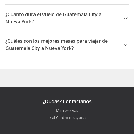
Las compañías que vuelan de Guatemala City a Nueva
York son: American Airlines
¿Cuánto dura el vuelo de Guatemala City a
Nueva York?
La duración media para viajar entre Guatemala City y
Nueva York es 08:28
¿Cuáles son los mejores meses para viajar de
Guatemala City a Nueva York?
Los mejores meses para viajar de Guatemala City a
Nueva York son Septiembre, Febrero, Mayo
¿Dudas? Contáctanos
Mis reservas
Ir al Centro de ayuda