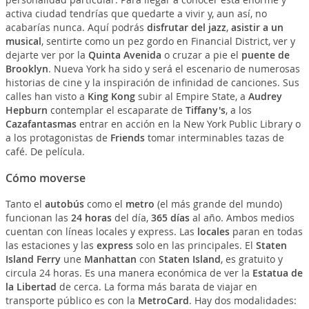
activa ciudad tendrías que quedarte a vivir y, aun así, no
acabarías nunca. Aquí podrás
disfrutar del jazz
,
asistir a un
musical
, sentirte como un pez gordo en Financial District, ver y
dejarte ver por la
Quinta Avenida
o cruzar a pie el
puente de
Brooklyn
. Nueva York ha sido y será el escenario de numerosas
historias de cine y la inspiración de infinidad de canciones. Sus
calles han visto a
King Kong
subir al Empire State, a
Audrey
Hepburn
contemplar el escaparate de
Tiffany's
, a los
Cazafantasmas
entrar en acción en la New York Public Library o
a los protagonistas de
Friends
tomar interminables tazas de
café. De película.
Cómo moverse
Tanto el
autobús
como el
metro
(el más grande del mundo)
funcionan las
24 horas
del día,
365 días
al año. Ambos medios
cuentan con líneas locales y express. Las
locales
paran en todas
las estaciones y las
express
solo en las principales. El
Staten
Island Ferry
une
Manhattan
con
Staten Island
, es gratuito y
circula 24 horas. Es una manera económica de ver la
Estatua de
la Libertad
de cerca. La forma más barata de viajar en
transporte público es con la
MetroCard
. Hay dos modalidades: