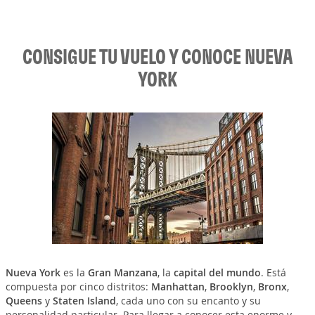
CONSIGUE TU VUELO Y CONOCE NUEVA
YORK
Nueva York
es la
Gran Manzana
, la
capital del mundo
. Está
compuesta por cinco distritos:
Manhattan
,
Brooklyn
,
Bronx
,
Queens
y
Staten Island
, cada uno con su encanto y su
personalidad particular. Para llegar a conocer esta enorme y