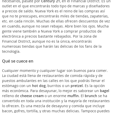
necesarios, pásate por
Century 21
, en el Financial District. Es un
outlet en el que encontrarás todo tipo de marcas y diseñadores
a precios de saldo. Nueva York es el reino de las compras así
que no te preocupes, encontrarás miles de tiendas, zapaterías,
etc. en cada rincón. Muchas de ellas ofrecen descuentos de vez
en cuando, aunque no sean rebajas. Abre bien los ojos. Mucha
gente viene también a Nueva York a comprar productos de
electrónica a precios bastante rebajados. Por la zona de
Financial District, aunque no es la única, encontrarás
numerosas tiendas que harán las delicias de los fans de la
tecnología.
Qué se cuece en
Cualquier momento y cualquier lugar son buenos para comer.
La ciudad está llena de restaurantes de comida rápida y de
puestos ambulantes en las calles en los que podrás llenar el
estómago con un
hot dog
, burritos o un
pretzel
. Es la opción
más económica. Para desayunar, lo mejor es saborear un
bagel
relleno de
cheese cream
o un enorme
muffin
. El
brunch
se ha
convertido en toda una institución y la mayoría de restaurantes
lo ofrecen. Es una mezcla de desayuno y comida que incluye
bacon, gofres, tortilla, y otras muchas delicias. Tampoco puedes