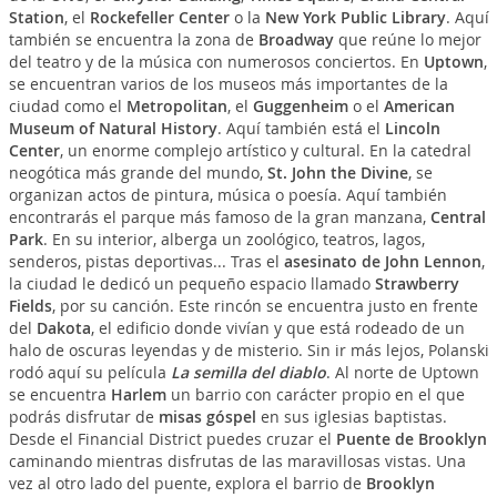
Station
, el
Rockefeller Center
o la
New York Public Library
. Aquí
también se encuentra la zona de
Broadway
que reúne lo mejor
del teatro y de la música con numerosos conciertos. En
Uptown
,
se encuentran varios de los museos más importantes de la
ciudad como el
Metropolitan
, el
Guggenheim
o el
American
Museum of Natural History
. Aquí también está el
Lincoln
Center
, un enorme complejo artístico y cultural. En la catedral
neogótica más grande del mundo,
St. John the Divine
, se
organizan actos de pintura, música o poesía. Aquí también
encontrarás el parque más famoso de la gran manzana,
Central
Park
. En su interior, alberga un zoológico, teatros, lagos,
senderos, pistas deportivas... Tras el
asesinato de John Lennon
,
la ciudad le dedicó un pequeño espacio llamado
Strawberry
Fields
, por su canción. Este rincón se encuentra justo en frente
del
Dakota
, el edificio donde vivían y que está rodeado de un
halo de oscuras leyendas y de misterio. Sin ir más lejos, Polanski
rodó aquí su película
La semilla del diablo
. Al norte de Uptown
se encuentra
Harlem
un barrio con carácter propio en el que
podrás disfrutar de
misas góspel
en sus iglesias baptistas.
Desde el Financial District puedes cruzar el
Puente de Brooklyn
caminando mientras disfrutas de las maravillosas vistas. Una
vez al otro lado del puente, explora el barrio de
Brooklyn