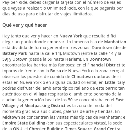
Pay-per-Ride, debes cargar la tarjeta con el número de viajes
que vayas a realizar; o Unlimited Ride, con la que pagarás por
días de uso para disfrutar de viajes ilimitados.
Qué ver y qué hacer
Hay tanto que ver y hacer en
Nueva York
que resulta difícil
elegir un punto donde empezar. La inmensa isla de
Manhattan
está dividida de forma general en tres zonas: Downtown (desde
Battery Park
hasta la calle 14), Midtown (entre la calle 14 y la
59) y Uptown (desde la 59 hasta
Harlem
). En
Downtown
encontrarás los barrios más famosos: en el
Financial District
te
toparás de frente con la
Bolsa
de Nueva York o la zona cero; al
observar los puestos de comida de
Chinatown
dudarás de si
estás en Nueva York o en alguna ciudad oriental; en
Little Italy
podrás disfrutar del ambiente típico italiano de este barrio tan
auténtico; en el
Village
respirarás el ambiente bohemio de la
ciudad, la generación beat de los 50 se concentraba en el
East
Village
y el
Meatpacking District
es la zona de moda del
momento gracias a sus clubes, galerías de arte y tiendas. En
Midtown
se concentran las visitas más típicas de Manhattan: el
Empire State Building
(con sus espectaculares vistas), la sede
de la
ONU
, el
Chrysler Building
,
Times Square
,
Grand Central