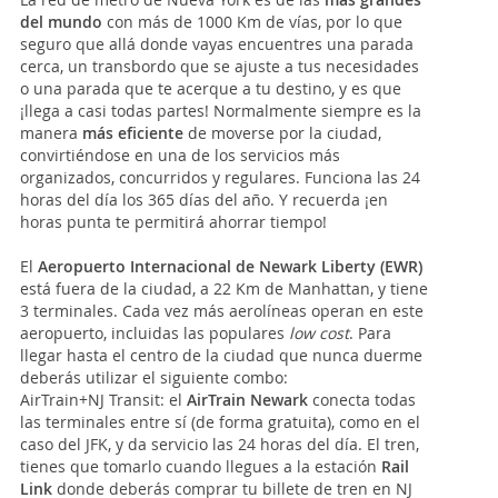
del mundo
con más de 1000 Km de vías, por lo que
seguro que allá donde vayas encuentres una parada
cerca, un transbordo que se ajuste a tus necesidades
o una parada que te acerque a tu destino, y es que
¡llega a casi todas partes! Normalmente siempre es la
manera
más eficiente
de moverse por la ciudad,
convirtiéndose en una de los servicios más
organizados, concurridos y regulares. Funciona las 24
horas del día los 365 días del año. Y recuerda ¡en
horas punta te permitirá ahorrar tiempo!
El
Aeropuerto Internacional de Newark Liberty (EWR)
está fuera de la ciudad, a 22 Km de Manhattan, y tiene
3 terminales. Cada vez más aerolíneas operan en este
aeropuerto, incluidas las populares
low cost
. Para
llegar hasta el centro de la ciudad que nunca duerme
deberás utilizar el siguiente combo:
AirTrain+NJ Transit: el
AirTrain Newark
conecta todas
las terminales entre sí (de forma gratuita), como en el
caso del JFK, y da servicio las 24 horas del día. El tren,
tienes que tomarlo cuando llegues a la estación
Rail
Link
donde deberás comprar tu billete de tren en NJ