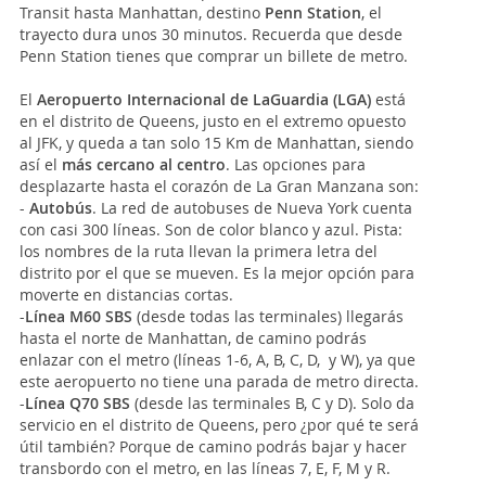
Transit hasta Manhattan, destino
Penn Station
, el
trayecto dura unos 30 minutos. Recuerda que desde
Penn Station tienes que comprar un billete de metro.
El
Aeropuerto Internacional de LaGuardia (LGA)
está
en el distrito de Queens, justo en el extremo opuesto
al JFK, y queda a tan solo 15 Km de Manhattan, siendo
así el
más cercano al centro
. Las opciones para
desplazarte hasta el corazón de La Gran Manzana son:
-
Autobús
. La red de autobuses de Nueva York cuenta
con casi 300 líneas. Son de color blanco y azul. Pista:
los nombres de la ruta llevan la primera letra del
distrito por el que se mueven. Es la mejor opción para
moverte en distancias cortas.
-
Línea M60 SBS
(desde todas las terminales) llegarás
hasta el norte de Manhattan, de camino podrás
enlazar con el metro (líneas 1-6, A, B, C, D, y W), ya que
este aeropuerto no tiene una parada de metro directa.
-
Línea Q70 SBS
(desde las terminales B, C y D). Solo da
servicio en el distrito de Queens, pero ¿por qué te será
útil también? Porque de camino podrás bajar y hacer
transbordo con el metro, en las líneas 7, E, F, M y R.