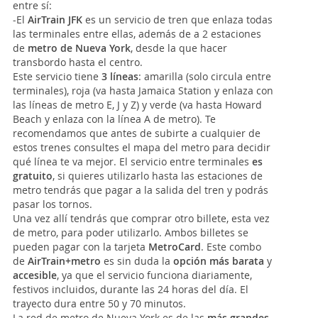
entre sí:
-El
AirTrain JFK
es un servicio de tren que enlaza todas
las terminales entre ellas, además de a 2 estaciones
de
metro de Nueva York
, desde la que hacer
transbordo hasta el centro.
Este servicio tiene
3 líneas
: amarilla (solo circula entre
terminales), roja (va hasta Jamaica Station y enlaza con
las líneas de metro E, J y Z) y verde (va hasta Howard
Beach y enlaza con la línea A de metro). Te
recomendamos que antes de subirte a cualquier de
estos trenes consultes el mapa del metro para decidir
qué línea te va mejor. El servicio entre terminales
es
gratuito
, si quieres utilizarlo hasta las estaciones de
metro tendrás que pagar a la salida del tren y podrás
pasar los tornos.
Una vez allí tendrás que comprar otro billete, esta vez
de metro, para poder utilizarlo. Ambos billetes se
pueden pagar con la tarjeta
MetroCard
. Este combo
de
AirTrain+metro
es sin duda la
opción más barata
y
accesible
, ya que el servicio funciona diariamente,
festivos incluidos, durante las 24 horas del día. El
trayecto dura entre 50 y 70 minutos.
La red de metro de Nueva York es de las
más grandes