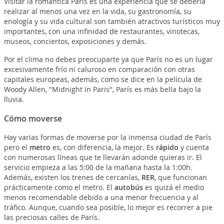
Visitar la romántica París es una experiencia que se debería
realizar al menos una vez en la vida, su gastronomía, su
enología y su vida cultural son también atractivos turísticos muy
importantes, con una infinidad de restaurantes, vinotecas,
museos, conciertos, exposiciones y demás.
Por el clima no debes preocuparte ya que París no es un lugar
excesivamente frío ni caluroso en comparación con otras
capitales europeas, además, como se dice en la película de
Woody Allen, "Midnight in Paris", París es más bella bajo la
lluvia.
Cómo moverse
Hay varias formas de moverse por la inmensa ciudad de París
pero el
metro
es, con diferencia, la mejor. Es
rápido
y cuenta
con numerosas líneas que te llevarán adonde quieras ir. El
servicio empieza a las 5:00 de la mañana hasta la 1:00h.
Además, existen los trenes de cercanías,
RER
, que funcionan
prácticamente como el metro. El
autobús
es quizá el medio
menos recomendable debido a una menor frecuencia y al
tráfico. Aunque, cuando sea posible, lo mejor es recorrer a pie
las preciosas calles de París.