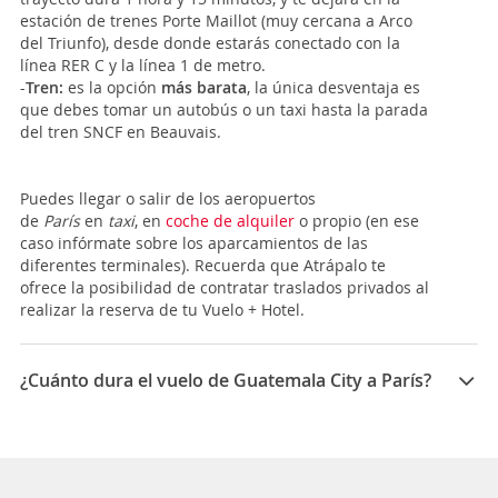
estación de trenes Porte Maillot (muy cercana a Arco
del Triunfo), desde donde estarás conectado con la
línea RER C y la línea 1 de metro.
-
Tren:
es la opción
más barata
, la única desventaja es
que debes tomar un autobús o un taxi hasta la parada
del tren SNCF en Beauvais.
Puedes llegar o salir de los aeropuertos
de
París
en
taxi
, en
coche de alquiler
o propio (en ese
caso infórmate sobre los aparcamientos de las
diferentes terminales). Recuerda que Atrápalo te
ofrece la posibilidad de contratar traslados privados al
realizar la reserva de tu Vuelo + Hotel.
¿Cuánto dura el vuelo de Guatemala City a París?
La duración media para viajar entre Guatemala City y
París es 15:05