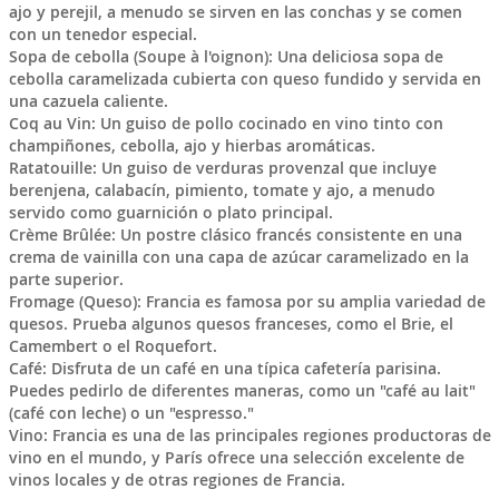
ajo y perejil, a menudo se sirven en las conchas y se comen
con un tenedor especial.
Sopa de cebolla (Soupe à l'oignon): Una deliciosa sopa de
cebolla caramelizada cubierta con queso fundido y servida en
una cazuela caliente.
Coq au Vin: Un guiso de pollo cocinado en vino tinto con
champiñones, cebolla, ajo y hierbas aromáticas.
Ratatouille: Un guiso de verduras provenzal que incluye
berenjena, calabacín, pimiento, tomate y ajo, a menudo
servido como guarnición o plato principal.
Crème Brûlée: Un postre clásico francés consistente en una
crema de vainilla con una capa de azúcar caramelizado en la
parte superior.
Fromage (Queso): Francia es famosa por su amplia variedad de
quesos. Prueba algunos quesos franceses, como el Brie, el
Camembert o el Roquefort.
Café: Disfruta de un café en una típica cafetería parisina.
Puedes pedirlo de diferentes maneras, como un "café au lait"
(café con leche) o un "espresso."
Vino: Francia es una de las principales regiones productoras de
vino en el mundo, y París ofrece una selección excelente de
vinos locales y de otras regiones de Francia.