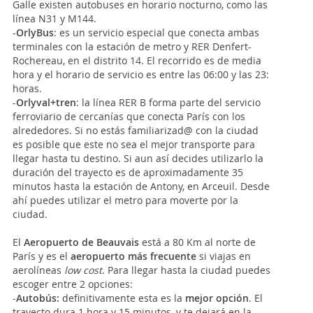
Galle existen autobuses en horario nocturno, como las
línea N31 y M144.
-
OrlyBus
: es un servicio especial que conecta ambas
terminales con la estación de metro y RER Denfert-
Rochereau, en el distrito 14. El recorrido es de media
hora y el horario de servicio es entre las 06:00 y las 23:
horas.
-
Orlyval+tren
: la línea RER B forma parte del servicio
ferroviario de cercanías que conecta París con los
alrededores. Si no estás familiarizad@ con la ciudad
es posible que este no sea el mejor transporte para
llegar hasta tu destino. Si aun así decides utilizarlo la
duración del trayecto es de aproximadamente 35
minutos hasta la estación de Antony, en Arceuil. Desde
ahí puedes utilizar el metro para moverte por la
ciudad.
El
Aeropuerto de Beauvais
está a 80 Km al norte de
París y es el
aeropuerto más frecuente
si viajas en
aerolíneas
low cost
. Para llegar hasta la ciudad puedes
escoger entre 2 opciones:
-
Autobús:
definitivamente esta es la
mejor opción
. El
trayecto dura 1 hora y 15 minutos, y te dejará en la