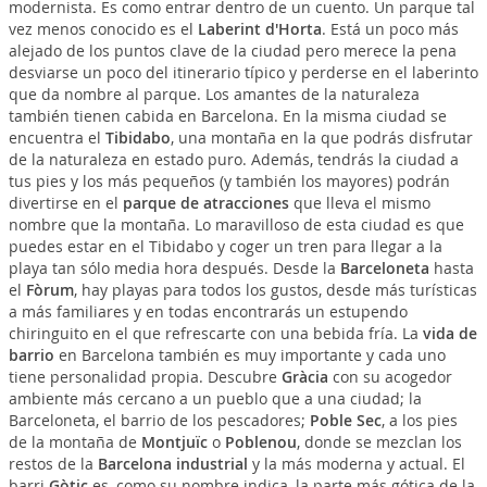
modernista. Es como entrar dentro de un cuento. Un parque tal
vez menos conocido es el
Laberint d'Horta
. Está un poco más
alejado de los puntos clave de la ciudad pero merece la pena
desviarse un poco del itinerario típico y perderse en el laberinto
que da nombre al parque. Los amantes de la naturaleza
también tienen cabida en Barcelona. En la misma ciudad se
encuentra el
Tibidabo
, una montaña en la que podrás disfrutar
de la naturaleza en estado puro. Además, tendrás la ciudad a
tus pies y los más pequeños (y también los mayores) podrán
divertirse en el
parque de atracciones
que lleva el mismo
nombre que la montaña. Lo maravilloso de esta ciudad es que
puedes estar en el Tibidabo y coger un tren para llegar a la
playa tan sólo media hora después. Desde la
Barceloneta
hasta
el
Fòrum
, hay playas para todos los gustos, desde más turísticas
a más familiares y en todas encontrarás un estupendo
chiringuito en el que refrescarte con una bebida fría. La
vida de
barrio
en Barcelona también es muy importante y cada uno
tiene personalidad propia. Descubre
Gràcia
con su acogedor
ambiente más cercano a un pueblo que a una ciudad; la
Barceloneta, el barrio de los pescadores;
Poble Sec
, a los pies
de la montaña de
Montjuïc
o
Poblenou
, donde se mezclan los
restos de la
Barcelona industrial
y la más moderna y actual. El
barri
Gòtic
es, como su nombre indica, la parte más gótica de la