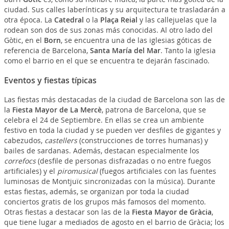
ciudad. Sus calles laberínticas y su arquitectura te trasladarán a
otra época. La
Catedral
o la
Plaça Reial
y las callejuelas que la
rodean son dos de sus zonas más conocidas. Al otro lado del
Gòtic, en el
Born
, se encuentra una de las iglesias góticas de
referencia de Barcelona,
Santa María del Mar
. Tanto la iglesia
como el barrio en el que se encuentra te dejarán fascinado.
Eventos y fiestas típicas
Las fiestas más destacadas de la ciudad de Barcelona son las de
la
Fiesta Mayor de La Mercè
, patrona de Barcelona, que se
celebra el 24 de Septiembre. En ellas se crea un ambiente
festivo en toda la ciudad y se pueden ver desfiles de gigantes y
cabezudos,
castellers
(construcciones de torres humanas) y
bailes de sardanas. Además, destacan especialmente los
correfocs
(desfile de personas disfrazadas o no entre fuegos
artificiales) y el
piromusical
(fuegos artificiales con las fuentes
luminosas de Montjuïc sincronizadas con la música). Durante
estas fiestas, además, se organizan por toda la ciudad
conciertos gratis de los grupos más famosos del momento.
Otras fiestas a destacar son las de la
Fiesta Mayor de Gràcia
,
que tiene lugar a mediados de agosto en el barrio de Gràcia; los