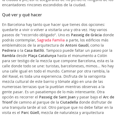
encantadores rincones escondidos de la ciudad.
Qué ver y qué hacer
En Barcelona hay tanto que hacer que tienes dos opciones:
quedarte a vivir o volver a visitarla una y otra vez. Hay varios
paseos de "recorrido obligado". Uno es
Passeig de Gràcia
donde
podrás contemplar,
Sagrada Familia
a parte, los edificios más
emblemáticos de la arquitectura de
Antoni Gaudí
, como la
Pedrera
o la
Casa Batlló
. Tampoco puede faltar un paseo por la
Rambla
desde
Plaça Catalunya
hasta el monumento a Colón
para ser testigo de la mezcla que compone Barcelona, esta es la
calle donde todo se une: turistas, barceloneses, mimos... No hay
una calle igual en todo el mundo. Caminar por otra rambla, la
del Raval, es toda una experiencia. Disfruta de la variopinta
mezcla cultural de este barrio y tómate algo en una de las
numerosas terrazas que la pueblan mientras observas a la
gente pasar. Es un pasatiempo de lo más interesante. Otra
opción es recorrer el
Passeig de Sant Joan
y pasar bajo el
Arc de
Trionf
de camino al parque de la
Ciutadella
donde disfrutar de
una tranquila tarde al sol. Otro parque que no debe faltar en la
visita es el
Parc Güell
, mezcla de naturaleza y arquitectura