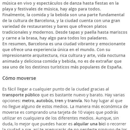
música en vivo y espectáculos de danza hasta fiestas en la
playa y festivales de música, hay algo para todos.
Finalmente, la comida y la bebida son una parte fundamental
de la cultura de Barcelona, y la ciudad cuenta con una gran
variedad de restaurantes y bares que ofrecen platos
tradicionales y modernos. Desde tapas y paella hasta mariscos
y carne a la brasa, hay algo para todos los paladares.
En resumen, Barcelona es una ciudad vibrante y emocionante
que ofrece una experiencia única en el mundo. Con su
impresionante arquitectura, rica cultura y arte, vida nocturna
animada y deliciosa comida y bebida, no es de extrañar que
sea uno de los destinos turísticos más populares de España.
Cómo moverse
Es fácil llegar a cualquier punto de la ciudad gracias al
transporte público
que es bastante nuevo y barato. Hay varias
opciones:
metro
,
autobús
,
tren
y
tranvía
. No hay lugar al que
no llegue alguno de estos medios. La manera más económica de
moverse es comprando una tarjeta de 10 viajes que podrás
utilizar en cualquiera de los diferentes medios. Aunque, sin
duda, lo mejor que puedes hacer es
alquilar una bici
o recorrer
la ciudad a pie, así te asegurarás de no perderte ninguno de los