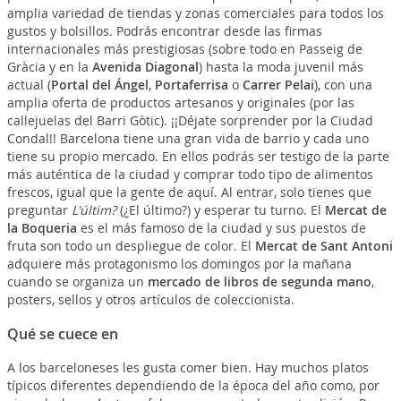
amplia variedad de tiendas y zonas comerciales para todos los
gustos y bolsillos. Podrás encontrar desde las firmas
internacionales más prestigiosas (sobre todo en Passeig de
Gràcia y en la
Avenida Diagonal
) hasta la moda juvenil más
actual (
Portal del Ángel
,
Portaferrisa
o
Carrer Pelai
), con una
amplia oferta de productos artesanos y originales (por las
callejuelas del Barri Gòtic). ¡¡Déjate sorprender por la Ciudad
Condal!! Barcelona tiene una gran vida de barrio y cada uno
tiene su propio mercado. En ellos podrás ser testigo de la parte
más auténtica de la ciudad y comprar todo tipo de alimentos
frescos, igual que la gente de aquí. Al entrar, solo tienes que
preguntar
L'últim?
(¿El último?) y esperar tu turno. El
Mercat de
la Boqueria
es el más famoso de la ciudad y sus puestos de
fruta son todo un despliegue de color. El
Mercat de Sant Antoni
adquiere más protagonismo los domingos por la mañana
cuando se organiza un
mercado de libros de segunda mano
,
posters, sellos y otros artículos de coleccionista.
Qué se cuece en
A los barceloneses les gusta comer bien. Hay muchos platos
típicos diferentes dependiendo de la época del año como, por