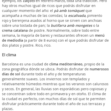
ejemplo, los
calçots
en febrero-marzo, toda una tradición. Pero
hay otros muchos igual de ricos que podrás disfrutar en
cualquier momento del año: el
pà amb tomàquet
que
acompaña a muchas de las comidas; la
escalivada
, pimiento
rojo y berenjena asados al horno que se sirven con anchoas
sobre una tostada de pan; la
butifarra amb mongetes
o la
crema catalana
de postre. Normalmente, sobre todo entre
semana, la mayoría de bares y restaurantes ofrecen un
menú
de mediodía
(a partir de 8 euros) con el que podrás disfrutar de
dos platos y postre. Rico, rico.
El clima
Barcelona es una ciudad de
clima mediterráneo
, propio de la
zona geográfica dónde se ubica. Podrás disfrutar de
numerosos
días de sol
durante todo el año y de temperaturas
generalmente suaves. Los inviernos son templados y
relativamente húmedos mientras que los veranos son calurosos
y secos. En general, las lluvias son esporádicas pero copiosas y
se concentran sobre todo en primavera y en otoño. El clima de
la ciudad es perfecto, con muchos días de sol que te permiten
disfrutar prácticamente durante todo el año de sus terrazas y
plazas.