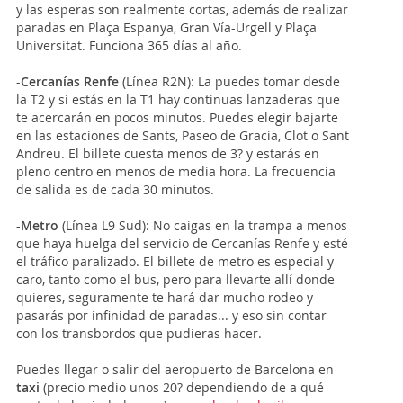
y las esperas son realmente cortas, además de realizar
paradas en Plaça Espanya, Gran Vía-Urgell y Plaça
Universitat. Funciona 365 días al año.
-
Cercanías Renfe
(Línea R2N): La puedes tomar desde
la T2 y si estás en la T1 hay continuas lanzaderas que
te acercarán en pocos minutos. Puedes elegir bajarte
en las estaciones de Sants, Paseo de Gracia, Clot o Sant
Andreu. El billete cuesta menos de 3? y estarás en
pleno centro en menos de media hora. La frecuencia
de salida es de cada 30 minutos.
-
Metro
(Línea L9 Sud): No caigas en la trampa a menos
que haya huelga del servicio de Cercanías Renfe y esté
el tráfico paralizado. El billete de metro es especial y
caro, tanto como el bus, pero para llevarte allí donde
quieres, seguramente te hará dar mucho rodeo y
pasarás por infinidad de paradas... y eso sin contar
con los transbordos que pudieras hacer.
Puedes llegar o salir del aeropuerto de Barcelona en
taxi
(precio medio unos 20? dependiendo de a qué