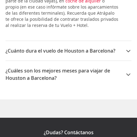
parte de la ciudad vayas), en
coche de alquiler
o
propio (en ese caso infórmate sobre los aparcamientos
de las diferentes terminales). Recuerda que Atrápalo
te ofrece la posibilidad de contratar traslados privados
al realizar la reserva de tu Vuelo + Hotel.
¿Cuánto dura el vuelo de Houston a Barcelona?
La duración media para viajar entre Houston y
Barcelona es 17:35
¿Cuáles son los mejores meses para viajar de
Houston a Barcelona?
Los mejores meses para viajar de Houston a Barcelona
son Noviembre, Enero, Septiembre
¿Dudas? Contáctanos